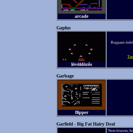
arcade
Gaplus
Roppant érdek
Tr
lövöldözős
Garbage
flipper
Garfield - Big Fat Hairy Deal
Nem hiszem, hog