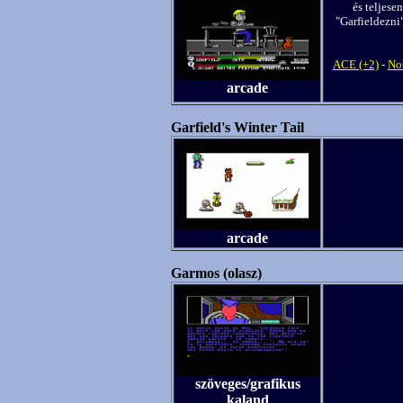
és teljese
"Garfieldezni"
ACE (+2)
-
Nos
arcade
Garfield's Winter Tail
arcade
Garmos (olasz)
szöveges/grafikus
kaland