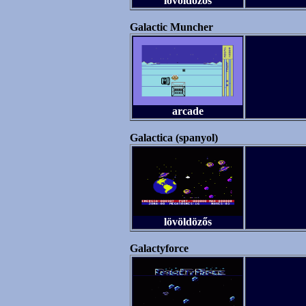
lövöldözős
Galactic Muncher
arcade
Galactica (spanyol)
lövöldözős
Galactyforce