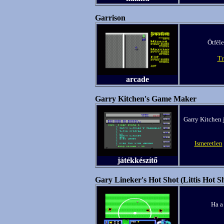
Garrison
Ötféle
Tr
arcade
Garry Kitchen's Game Maker
Garry Kitchen 
Ismeretlen
játékkészítő
Gary Lineker's Hot Shot (Littis Hot S
Ha a