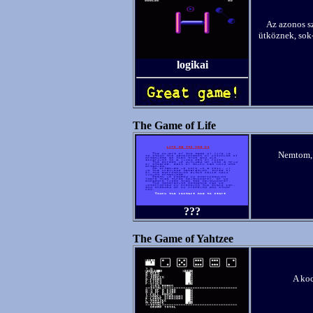
Az azonos s
ütköznek, sok-
logikai
The Game of Life
Nemtom, 
???
The Game of Yahtzee
A koc