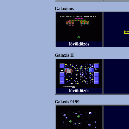
Galaxions
Ism
lövöldözős
Galaxis II
lövöldözős
Galaxis 9199