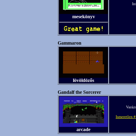
In
mesekönyv
Gammaron
lövöldözős
Gandalf the Sorcerer
Varázs
Ismeretlen 
arcade