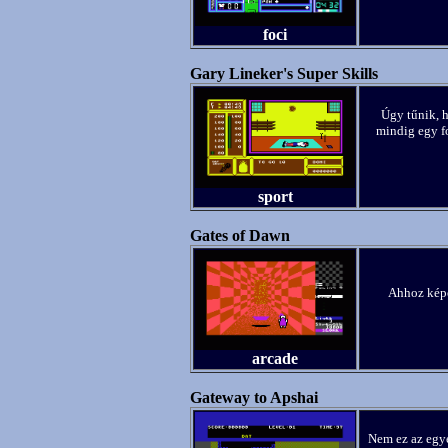
foci
Gary Lineker's Super Skills
Úgy tűnik, 
mindig egy f
sport
Gates of Dawn
Ahhoz képes
arcade
Gateway to Apshai
Nem ez az egye