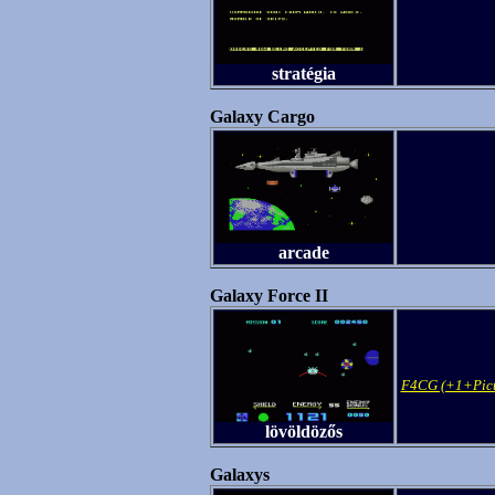
stratégia
Galaxy Cargo
arcade
Galaxy Force II
F4CG (+1+Pic
lövöldözős
Galaxys