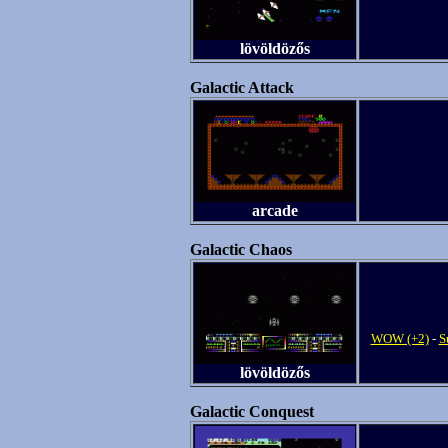
lövöldözős
Galactic Attack
arcade
Galactic Chaos
WOW (+2)
-
S
lövöldözős
Galactic Conquest