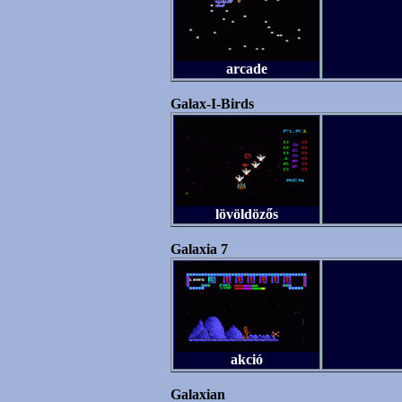
arcade
Galax-I-Birds
lövöldözős
Galaxia 7
akció
Galaxian