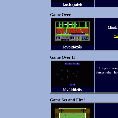
kockajáték
Game Over
Minden
Wi
lövöldözős
Game Over II
Ahogy elnézem
Persze lehet, h
lövöldözős
Game Set and Fire!