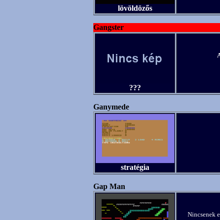
lövöldözős
Gangster
A
???
Ganymede
stratégia
Gap Man
Nincsenek el