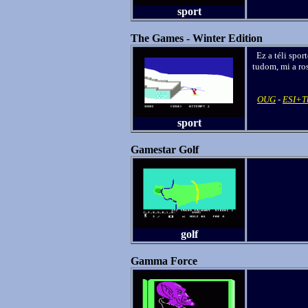
sport
The Games - Winter Edition
Ez a téli spo
tudom, mi a ro
OUG
-
ESI+Th
sport
Gamestar Golf
golf
Gamma Force