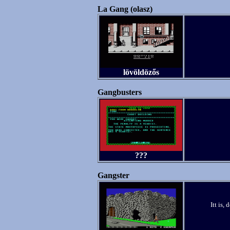
La Gang (olasz)
lövöldözős
Gangbusters
???
Gangster
Itt is,