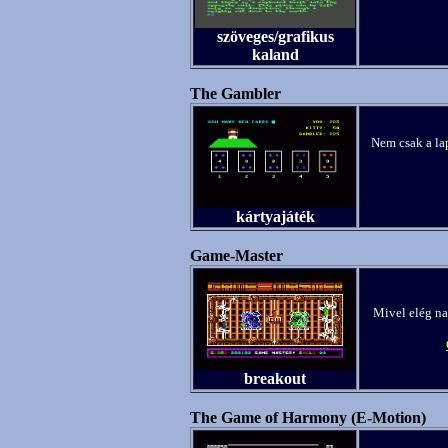
szöveges/grafikus
kaland
The Gambler
Nem csak a la
kártyajáték
Game-Master
Mivel elég na
breakout
The Game of Harmony (E-Motion)