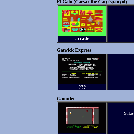
El Gato (Caesar the Cat) (spanyol)
arcade
Gatwick Express
???
Gauntlet
Stílus