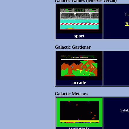
Galactic Games (lemezes verzió)
It
Tr
sport
Galactic Gardener
arcade
Galactic Meteors
Galak