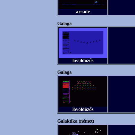
arcade
Galaga
lövöldözős
Galaga
lövöldözős
Galaktika (német)