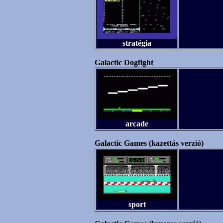
stratégia
Galactic Dogfight
arcade
Galactic Games (kazettás verzió)
sport