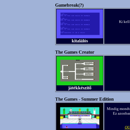
Gamebreak(?)
Ki kell
kitalálós
The Games Creator
játékkészítő
The Games - Summer Edition
Mindig mondta
Ez azonban
OU