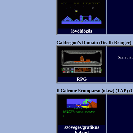
lövöldözős
Galdregon's Domain (Death Bringer)
Szerepjá
RPG
Il Galeone Scomparso (olasz) (TAP) 
szöveges/grafikus
kaland