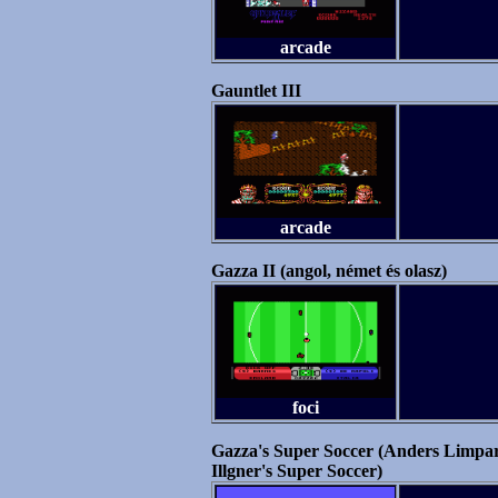
arcade
Gauntlet III
arcade
Gazza II (angol, német és olasz)
foci
Gazza's Super Soccer (Anders Limpar'
Illgner's Super Soccer)