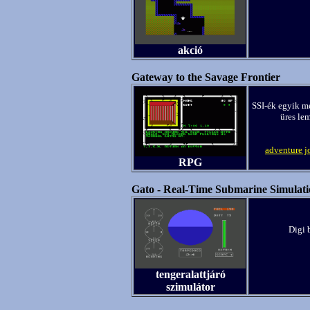
akció
Gateway to the Savage Frontier
SSI-ék egyik m
üres le
adventure j
RPG
Gato - Real-Time Submarine Simulat
Digi 
tengeralattjáró
szimulátor