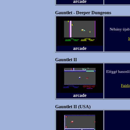
arcade
Gauntlet - Deeper Dungeons
Néhány újabb
I
arcade
Gauntlet II
Eléggé hasonlí
Fairl
arcade
Gauntlet II (USA)