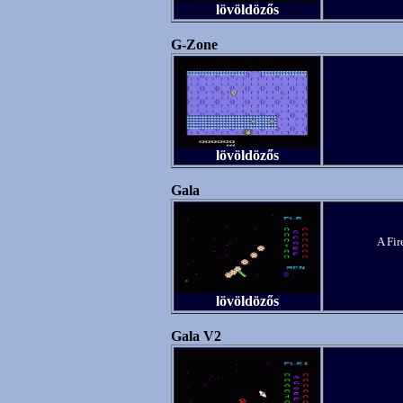
lövöldözős
G-Zone
lövöldözős
Gala
A Fir
lövöldözős
Gala V2