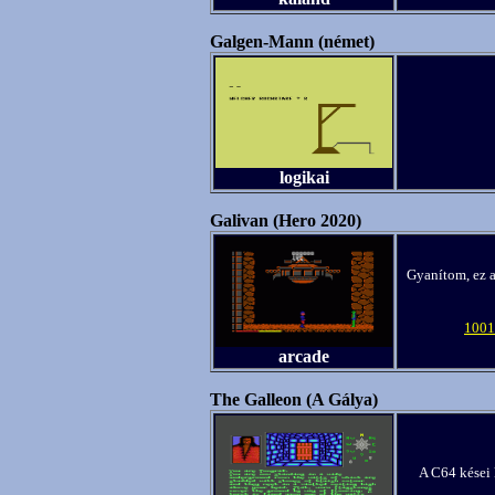
Galgen-Mann (német)
logikai
Galivan (Hero 2020)
Gyanítom, ez a
1001
arcade
The Galleon (A Gálya)
A C64 kései k