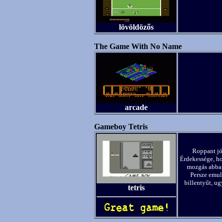
lövöldözős
The Game With No Name
arcade
Gameboy Tetris
Roppant jó
Érdekessége, h
mozgás abbama
Persze emul
billentyűt, ug
tetris