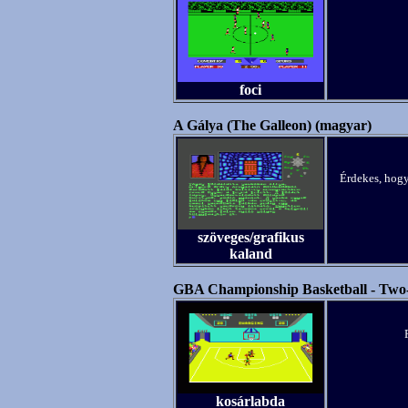
foci
A Gálya (The Galleon) (magyar)
Érdekes, hogy
szöveges/grafikus
kaland
GBA Championship Basketball - Tw
kosárlabda