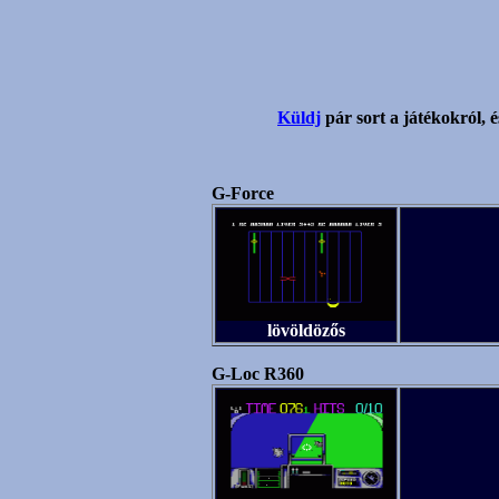
Küldj
pár sort a játékokról, é
G-Force
lövöldözős
G-Loc R360