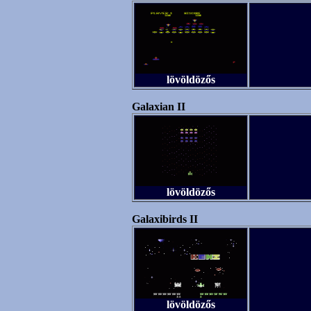
lövöldözős
Galaxian II
lövöldözős
Galaxibirds II
lövöldözős