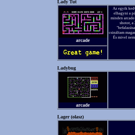
Lady Tut
Az egyik kedv
elhagyni a pá
minden arcade-
shotot, a
"befalazása
csináltam magam
És mivel nem 
arcade
Ladybug
arcade
Lager (olasz)