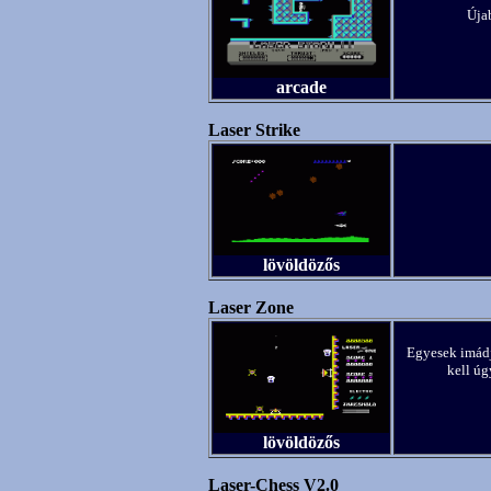
Úja
arcade
Laser Strike
lövöldözős
Laser Zone
Egyesek imádjá
kell úg
lövöldözős
Laser-Chess V2.0