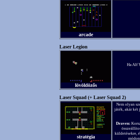
arcade
Laser Legion
Ha Alf 
lövöldözős
Laser Squad (+ Laser Squad 2)
Nem olyan szép
játék, akár két
Draven:
Korsz
összeállít
küldetésekre, 
stratégia
módon f