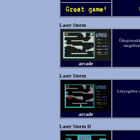
Laser Storm
Űrhajósunkka
megállnak
arcade
Laser Storm
Lényegében u
arcade
Laser Storm II