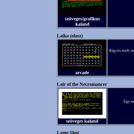
szöveges/grafikus
kaland
Laika (olasz)
Kígyós stuff, m
arcade
Lair of the Necromancer
Egy ne
szöveges kaland
Lame Shot