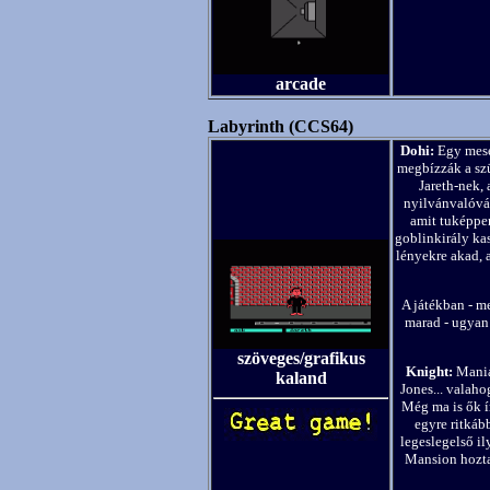
arcade
Labyrinth (CCS64)
Dohi:
Egy mesef
megbízzák a szü
Jareth-nek,
nyilvánvalóvá 
amit tuképpen 
goblinkirály kas
lényekre akad, 
A játékban - me
marad - ugyan 
szöveges/grafikus
Knight:
Mania
kaland
Jones... valah
Még ma is ők í
egyre ritkáb
legeslegelső il
Mansion hozta 