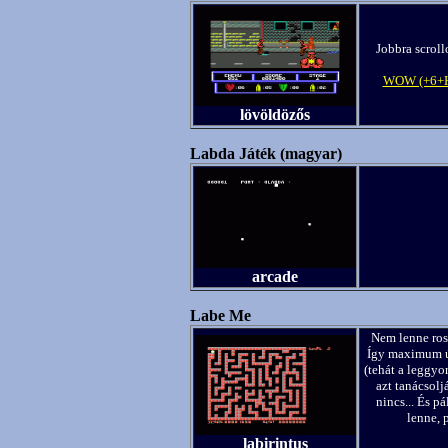
Jobbra scroll
WOW (+6+H
lövöldözős
Labda Játék (magyar)
arcade
Labe Me
Nem lenne ros
Így maximum úg
(tehát a leggyo
azt tanácsolj
nincs... És p
lenne, 
labirintus