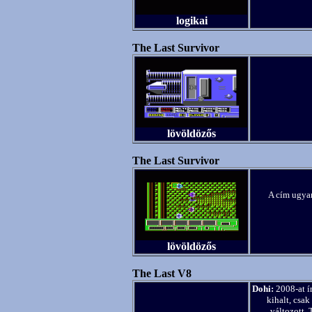
logikai
The Last Survivor
lövöldözős
The Last Survivor
A cím ugyana
lövöldözős
The Last V8
Dohi:
2008-at í
kihalt, csak
változott.