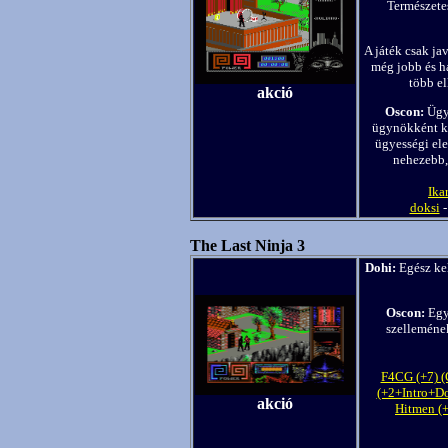
Természetes
A játék csak jav
még jobb és h
több el
akció
Oscon:
Ügye
ügynökként ke
ügyességi ele
nehezebb, 
Ikar
doksi
The Last Ninja 3
Dohi:
Egész kel
Oscon:
Egy 
szellemének
F4CG (+7) 
(+2+Intro+Do
akció
Hitmen (