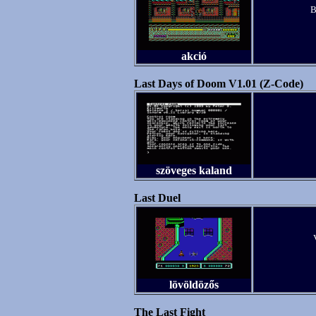
B
akció
Last Days of Doom V1.01 (Z-Code)
szöveges kaland
Last Duel
lövöldözős
The Last Fight