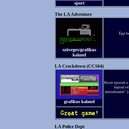
sport
The LA Adventure
Épp be
szöveges/grafikus
kaland
LA Crackdown (CCS64)
Kicsit újszerű a
hajtod vég
mittudomén! :) 
grafikus kaland
LA Police Dept