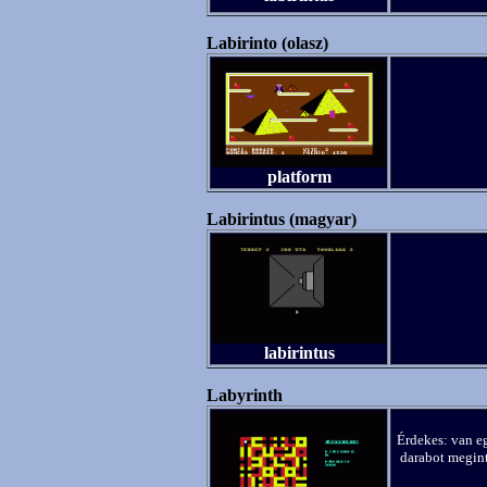
Labirinto (olasz)
platform
Labirintus (magyar)
labirintus
Labyrinth
Érdekes: van eg
darabot megint