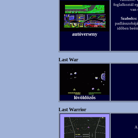
foglalkoztál eg
van 
Szabolcs:
padlásszobájáb
időben beérn
autóverseny
Last War
lövöldözős
Last Warrior
A 