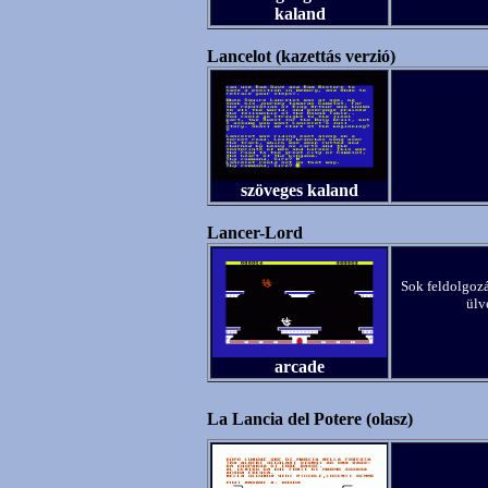
kaland
Lancelot (kazettás verzió)
szöveges kaland
Lancer-Lord
Sok feldolgozá
ülv
arcade
La Lancia del Potere (olasz)