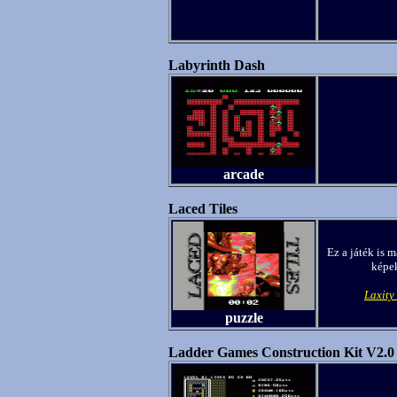
Labyrinth Dash
arcade
Laced Tiles
Ez a játék is 
képek
Laxit
puzzle
Ladder Games Construction Kit V2.0