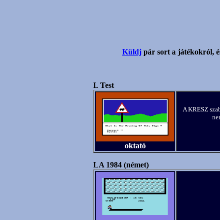
Küldj
pár sort a játékokról, é
L Test
A KRESZ szabá
nem
oktató
LA 1984 (német)