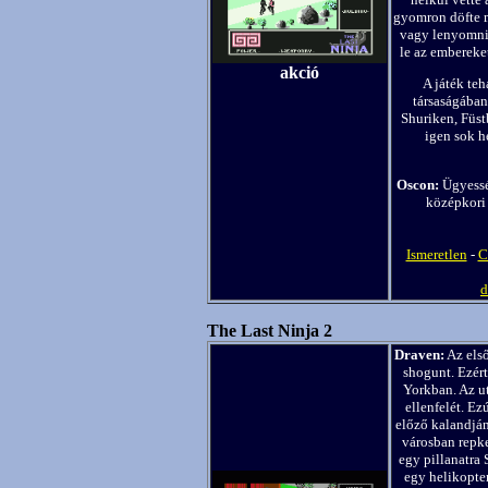
gyomron döfte 
vagy lenyomni 
le az embereke
akció
A játék teh
társaságában
Shuriken, Füst
igen sok h
Oscon:
Ügyesség
középkori 
Ismeretlen
-
C
d
The Last Ninja 2
Draven:
Az első
shogunt. Ezért
Yorkban. Az ut
ellenfelét. E
előző kalandján
városban repk
egy pillanatra 
egy helikopte