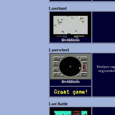
Laserland
lövöldözős
Laserwheel
Középen vagy
négyzeteket.
lövöldözős
Last Battle