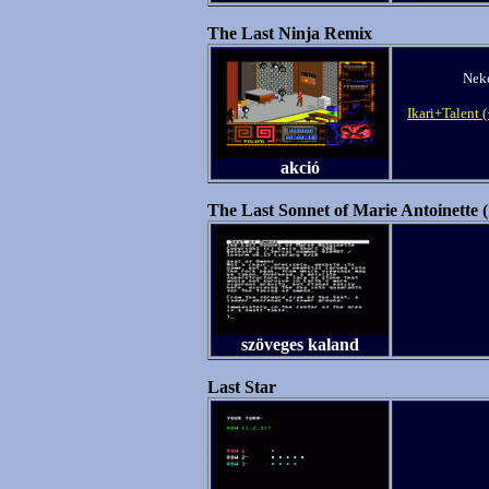
The Last Ninja Remix
Neke
Ikari+Talent 
akció
The Last Sonnet of Marie Antoinette 
szöveges kaland
Last Star