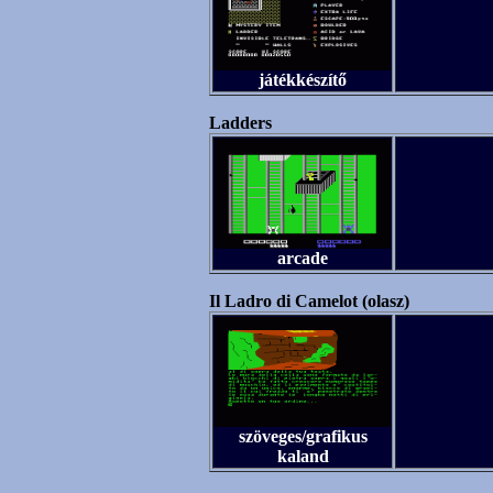
játékkészítő
Ladders
arcade
Il Ladro di Camelot (olasz)
szöveges/grafikus
kaland