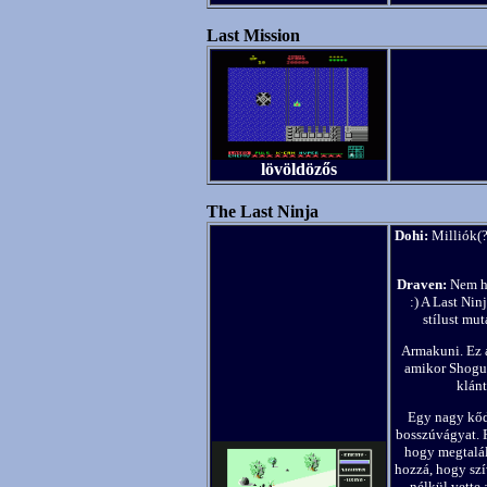
Last Mission
lövöldözős
The Last Ninja
Dohi:
Milliók(?
Draven:
Nem hi
:) A Last Nin
stílust mut
Armakuni. Ez a
amikor Shogun
klánt
Egy nagy kőd
bosszúvágyat. F
hogy megtalálj
hozzá, hogy szí
nélkül vette 