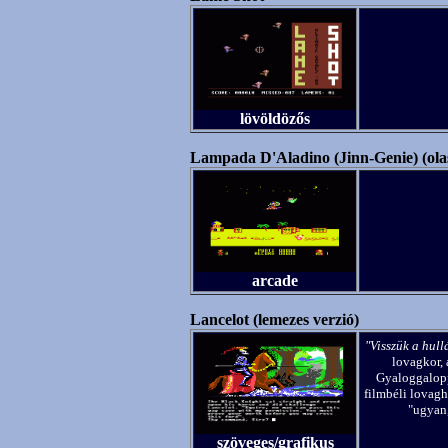
lövöldözős
Lampada D'Aladino (Jinn-Genie) (ola
arcade
Lancelot (lemezes verzió)
"Visszük a hull
lovagkor,
Gyaloggalopp
filmbéli lovagh
"ugyan,
szöveges/grafikus