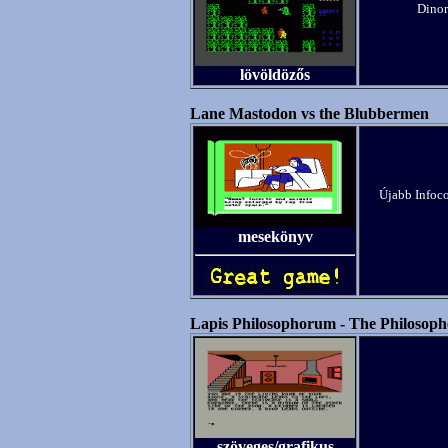
Dinor
lövöldözős
Lane Mastodon vs the Blubbermen
Újabb Infocom
mesekönyv
Lapis Philosophorum - The Philosoph
szöveges/grafikus