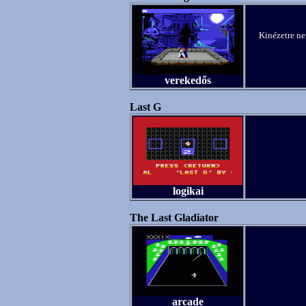
Kinézetre ne
verekedős
Last G
logikai
The Last Gladiator
arcade