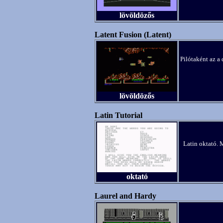
lövöldözős
Latent Fusion (Latent)
Pilótaként az a 
lövöldözős
Latin Tutorial
Latin oktató. M
oktató
Laurel and Hardy