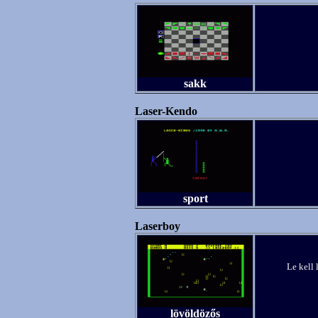
sakk
Laser-Kendo
sport
Laserboy
Le kell 
lövöldözős