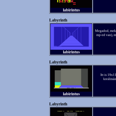
labirintus
Labyrinth
Megadod, mekk
mp-ed van), m
labirintus
Labyrinth
Itt is 19x1
kreálmány
labirintus
Labyrinth