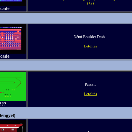
(+2)
rcade
Némi Boulder Dash...
Letöltés
rcade
Passz...
Letöltés
???
lengyel)