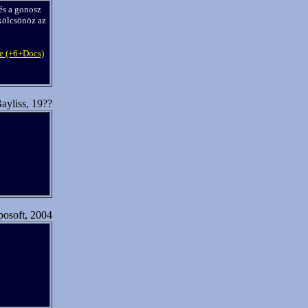
és a gonosz
kölcsönöz az
e (+6+Docs)
ayliss, 19??
posoft, 2004