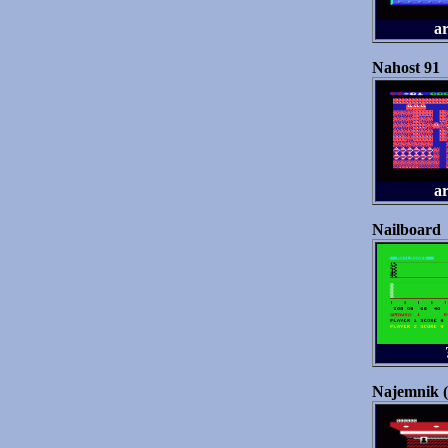
a
Nahost 91
a
Nailboard
Najemnik (