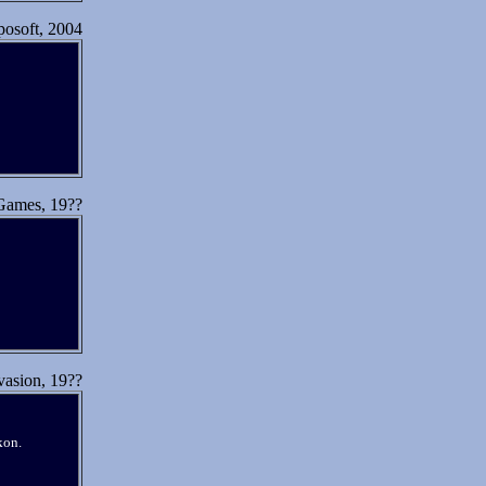
posoft, 2004
ames, 19??
vasion, 19??
kon.