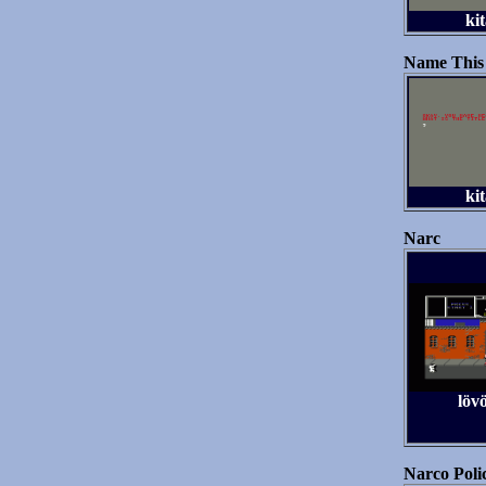
kit
Name This
kit
Narc
löv
Narco Poli