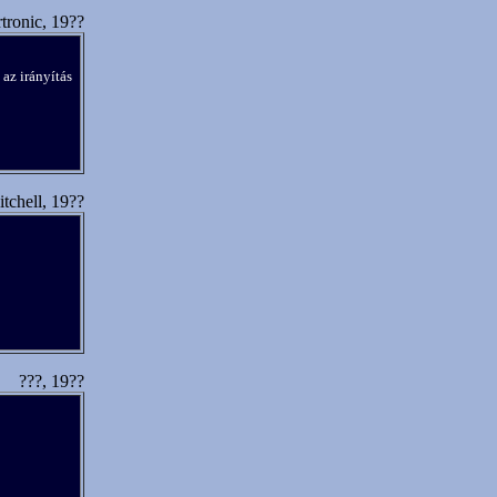
tronic, 19??
 az irányítás
tchell, 19??
???, 19??