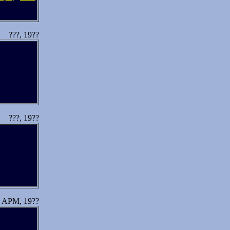
???, 19??
???, 19??
APM, 19??