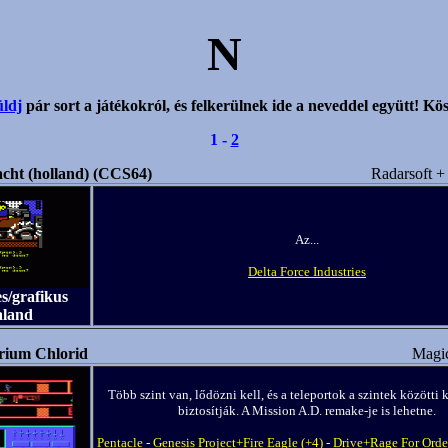
N
ldj
pár sort a játékokról, és felkerülnek ide a neveddel együtt! Kös
1 -
2
ht (holland) (CCS64)
Radarsoft 
Az...
Delta Force Industries
s/grafikus
aland
rium Chlorid
Magic
Több szint van, lődözni kell, és a teleportok a szintek közötti 
biztosítják. A Mission A.D. remake-je is lehetne.
Pentacle
-
Genesis Project+Fire Eagle (+4)
-
Drive+Rage For Orde