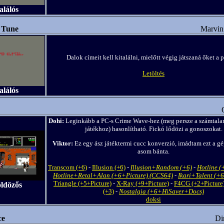
alálós
 Tune
Marvin
Dalok címeit kell kitalálni, mielőtt végig játszaná őket a 
Letöltés
alálós
Dohi:
Leginkább a PC-s Crime Wave-hez (meg persze a számtala
játékhoz) hasonlítható. Fickó lődözi a gonoszokat.
Viktor:
Ez egy ász játéktermi cucc konverzió, imádtam ezt a gé
asom bánta.
Transcom (+6)
-
Illusion (+6)
-
Illusion+Random (+6)
-
Hotline (
Hotline+Retal+Alan (+6+Picture) (CCS64)
-
Ikari+Talent (+
Triangle (+5+Picture)
-
X-Ray (+9+Picture)
-
F4CG (+2+Picture
öldözős
(+3)
-
Nostalgia (+6+HiSaver+Docs)
doksi
ce
Di