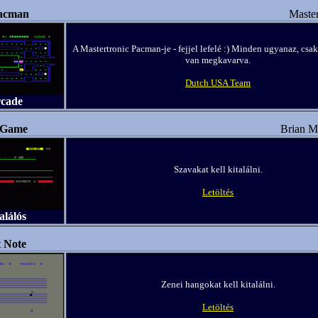
acman
Master
A Mastertronic Pacman-je - fejjel lefelé :) Minden ugyanaz, csak
van megkavarva.
Dutch USA Team
rcade
 Game
Brian Mi
Szavakat kell kitalálni.
Letöltés
alálós
 Note
Zenei hangokat kell kitalálni.
Letöltés