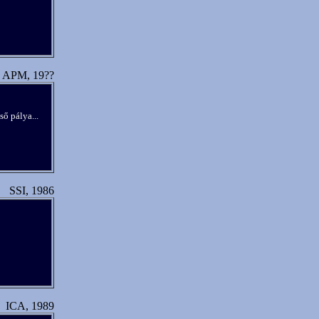
APM, 19??
ő pálya...
SSI, 1986
ICA, 1989