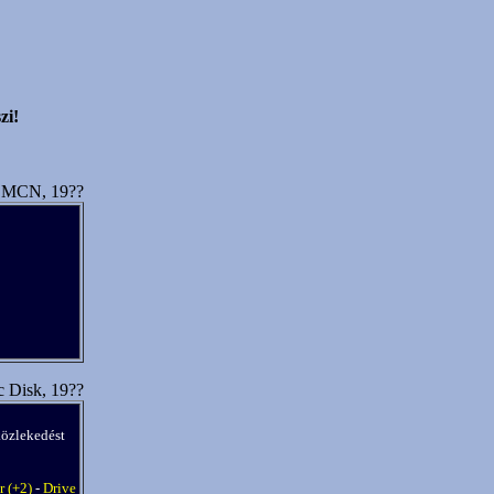
zi!
+ MCN, 19??
 Disk, 19??
közlekedést
r (+2)
-
Drive