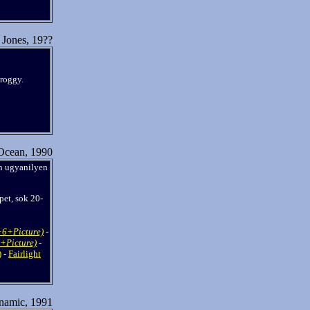
 Jones, 19??
proggy.
Ocean, 1990
n ugyanilyen
pet, sok 20-
+6+Picture)
-
6+Picture)
-
)
-
Fairlight
namic, 1991