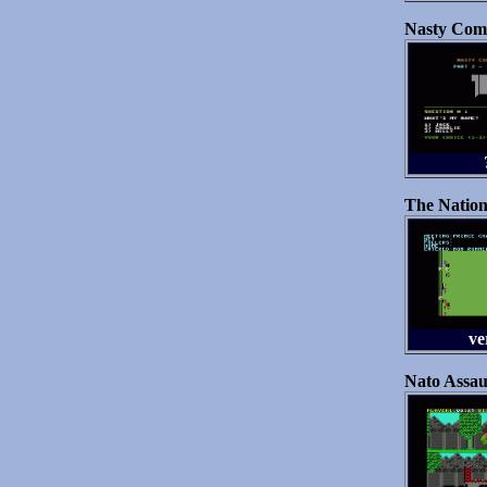
Nasty Comp
The Nation
ve
Nato Assau