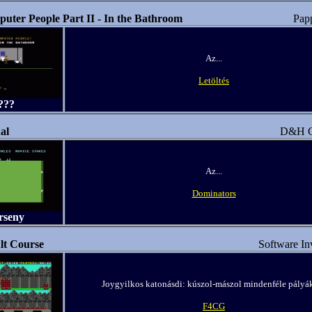
uter People Part II - In the Bathroom
Pap
Az...
Letöltés
???
al
D&H G
Az...
Dominators
rseny
lt Course
Software In
Joygyilkos katonásdi: kúszol-mászol mindenféle pályá
F4CG