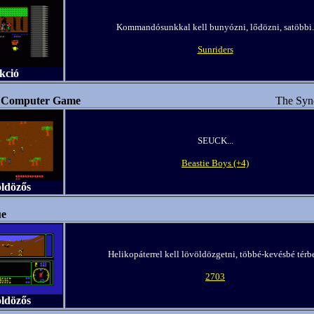
Kommandósunkkal kell bunyózni, lődözni, satöbbi.
Sunriders
kció
 Computer Game
The Syn
SEUCK...
Beastie Boys (+4)
öldözős
ue
Helikopáterrel kell lövöldözgetni, többé-kevésbé térb
2703
öldözős