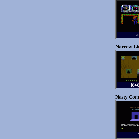
a
Narrow Li
löv
Nasty Comp