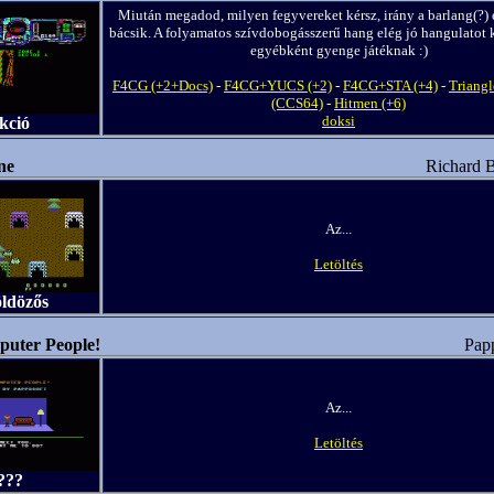
Miután megadod, milyen fegyvereket kérsz, irány a barlang(?) 
bácsik. A folyamatos szívdobogásszerű hang elég jó hangulatot 
egyébként gyenge játéknak :)
F4CG (+2+Docs)
-
F4CG+YUCS (+2)
-
F4CG+STA (+4)
-
Triangl
(CCS64)
-
Hitmen (+6)
doksi
kció
ne
Richard B
Az...
Letöltés
öldözős
uter People!
Pap
Az...
Letöltés
???