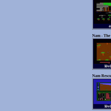
a
Nam - The
löv
Nam Resc
löv