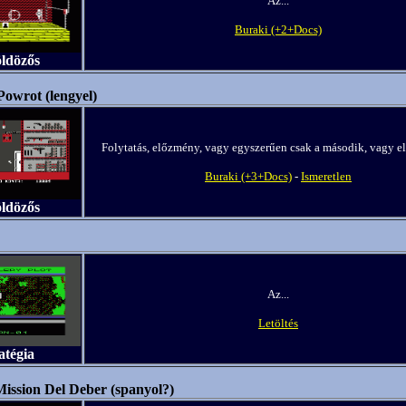
Az...
Buraki (+2+Docs)
öldözős
owrot (lengyel)
Folytatás, előzmény, vagy egyszerűen csak a második, vagy els
Buraki (+3+Docs)
-
Ismeretlen
öldözős
Az...
Letöltés
atégia
ission Del Deber (spanyol?)