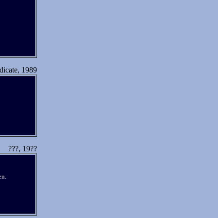
dicate, 1989
???, 19??
en.