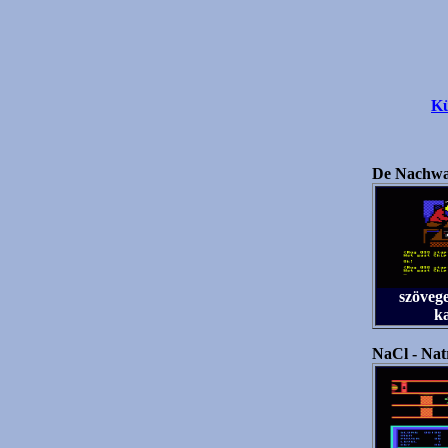
Kü
De Nachwac
szövege
k
NaCl - Nat