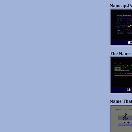
Namcap-P
a
The Name
kit
Name That