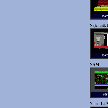
löv
Najemnik-P
löv
NAM
str
Nam - La M