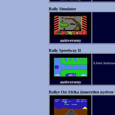
Rally Simulator
autóverseny
Rally Speedway II
A John Anderson
autóverseny
Rallye Ost Afrika (ismeretlen nyelven