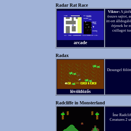
Radar Rat Race
Viktor:
A játék
összes sajtot,
itt-ott álldogá
érjenek be 
csillagot tu
arcade
Radax
Dzsungel fölött
lövöldözős
Radcliffe in Monsterland
Íme Radclif
Creatures 2 