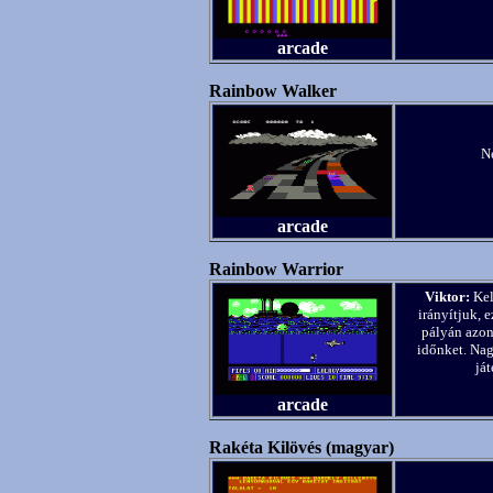
arcade
Rainbow Walker
Ne
arcade
Rainbow Warrior
Viktor:
Kel
irányítjuk, 
pályán azon
időnket. Nag
já
arcade
Rakéta Kilövés (magyar)