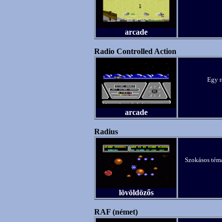
arcade
Radio Controlled Action
Egy r
arcade
Radius
Szokásos téma
lövöldözős
RAF (német)