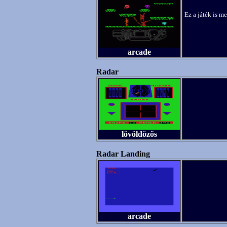
Ez a játék is 
arcade
Radar
lövöldözős
Radar Landing
arcade