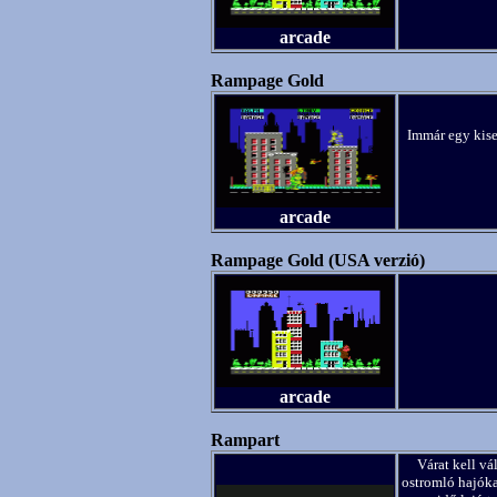
arcade
Rampage Gold
Immár egy kise
arcade
Rampage Gold (USA verzió)
arcade
Rampart
Várat kell vá
ostromló hajóka