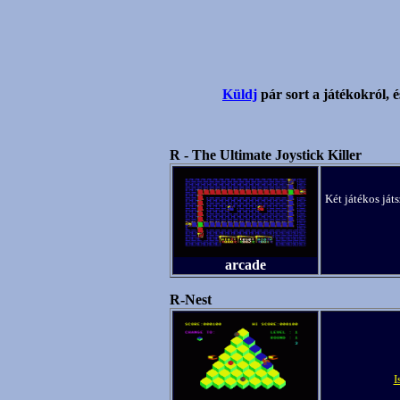
Küldj
pár sort a játékokról, é
R - The Ultimate Joystick Killer
Két játékos játs
arcade
R-Nest
I