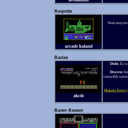
Rasputin
Nem annyira i
arcade kaland
Rastan
Dohi:
Ez is
Draven:
Is
csúnyább szörny
Hokuto Force 
akció
Raster Runner