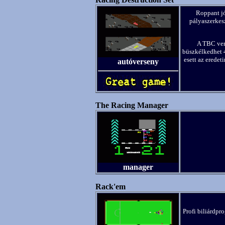
Roppant jó
pályaszerkesz
A TBC verz
büszkélkedhet 4
esett az erede
autóverseny
The Racing Manager
manager
Rack'em
Profi biliárdpro