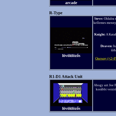
arcade
R-Type
Steve:
Oldalra s
kellemes mennyi
Knight:
A Katak
Draven:
Is
űrh
lövöldözős
Oneway (+2+Pi
R1-D1 Attack Unit
Ahogy azt Joe F
korábbi verzió
lövöldözős