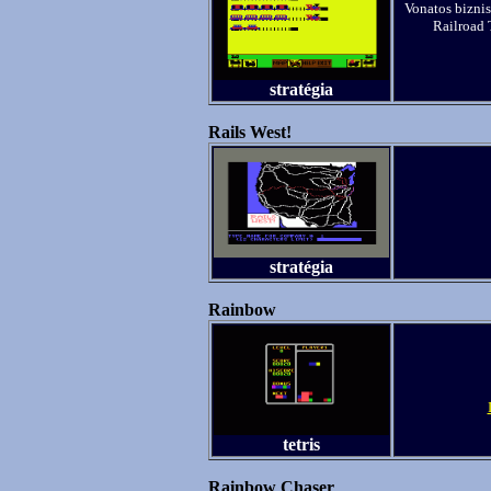
Vonatos biznis
Railroad 
stratégia
Rails West!
stratégia
Rainbow
tetris
Rainbow Chaser