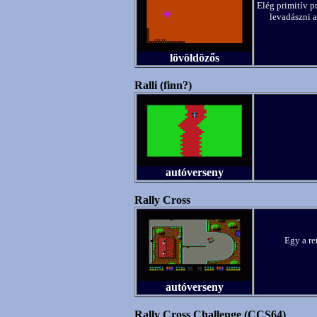
Elég primitív p
levadászni 
lövöldözős
Ralli (finn?)
autóverseny
Rally Cross
Egy a re
autóverseny
Rally Cross Challenge (CCS64)