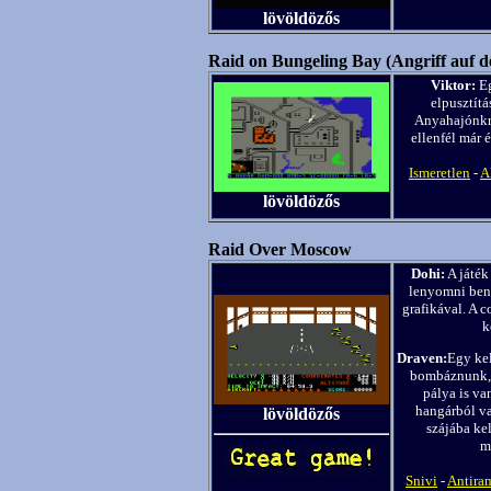
lövöldözős
Raid on Bungeling Bay (Angriff auf d
Viktor:
Eg
elpusztítá
Anyahajónkró
ellenfél már 
Ismeretlen
-
A
lövöldözős
Raid Over Moscow
Dohi:
A játék
lenyomni benn
grafikával. A 
k
Draven:
Egy kel
bombáznunk, e
pálya is va
hangárból va
lövöldözős
szájába ke
m
Snivi
-
Antira