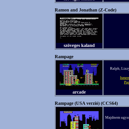
Ramon and Jonathan (Z-Code)
szöveges kaland
Rampage
Ralph, Lizz
Ismer
Pa
arcade
Rampage (USA verzió) (CCS64)
Majdnem ugyana