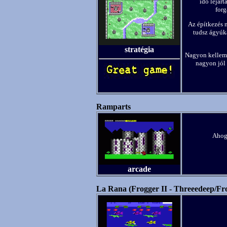
idő lejárt
forg
Az építkezés 
tudsz ágyúka
stratégia
Nagyon kellemes
nagyon jól 
Ramparts
Ahog
arcade
La Rana (Frogger II - Threeedeep/Fro