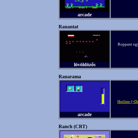
arcade
Ranantat
Roppant egy
lövöldözős
Ranarama
Hotline (+D
arcade
Ranch (CRT)