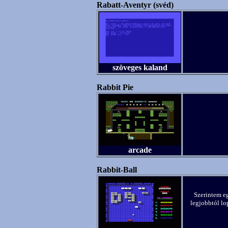
Rabatt-Aventyr (svéd)
szöveges kaland
Rabbit Pie
arcade
Rabbit-Ball
Szerintem e
legjobbtól lop