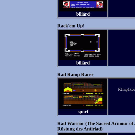
biliárd
Rack'em Up!
biliárd
Rad Ramp Racer
Rámpákon 
sport
Rad Warrior (The Sacred Armour of A
Rüstung des Antiriad)