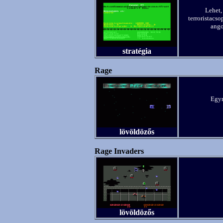
Lehet,
terroristacs
ango
stratégia
Rage
Egym
lövöldözős
Rage Invaders
lövöldözős