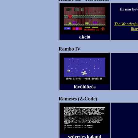
Ez már kevé
The Wonderfu
Ikar
akció
Rambo IV
lövöldözős
Rameses (Z-Code)
szöveges kaland