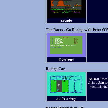
arcade
The Races - Go Racing with Peter O'S
lóverseny
Racing Car
Balázs:
A menü
aljára a Start 
kocsi irányítá
autóverseny
Racing Destruction Set