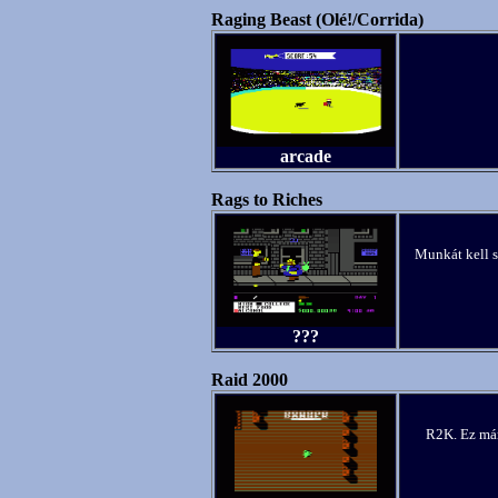
Raging Beast (Olé!/Corrida)
arcade
Rags to Riches
Munkát kell s
???
Raid 2000
R2K. Ez már