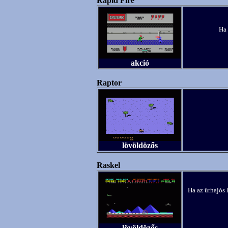
Rapid Fire
Ha 
akció
Raptor
lövöldözős
Raskel
Ha az űrhajós 
lövöldözős