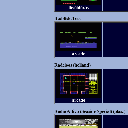
lövöldözős
Raddish-Two
arcade
Radeloos (holland)
arcade
Radio Attivo (Seaside Special) (olasz)