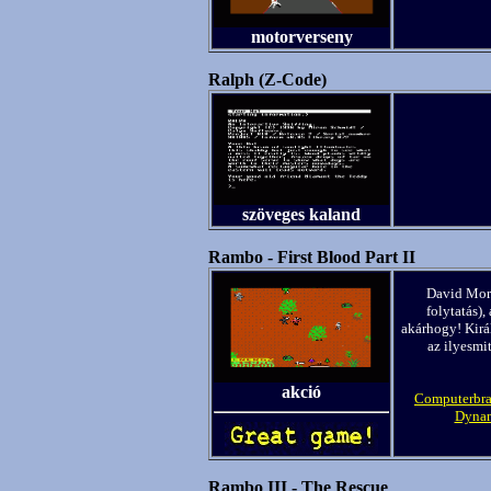
motorverseny
Ralph (Z-Code)
szöveges kaland
Rambo - First Blood Part II
David Morr
folytatás),
akárhogy! Kirá
az ilyesmi
akció
Computerbrai
Dynam
Rambo III - The Rescue