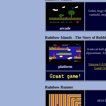
Lehet, hogy h
varázsló, meg
arcade
Rainbow Islands - The Story of Bubbl
A sráccal kell
elpusztítani. 
Unicess (+3+P
platform
Lurid+Tr
Rainbow Runner
SEUCK-