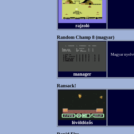
rajzoló
Random Champ 8 (magyar)
Magyar nyelvű
manager
Ransack!
lövöldözős