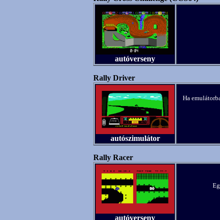
autóverseny
Rally Driver
Ha emulátorban
autószimulátor
Rally Racer
Eg
autóverseny