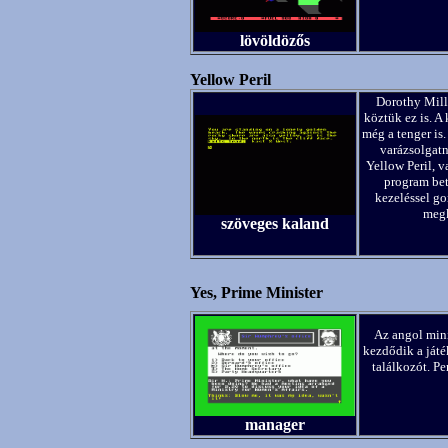
lövöldözős
Yellow Peril
Dorothy Mill
köztük ez is. A
még a tenger is.
varázsolgatn
Yellow Peril, 
program bet
kezeléssel go
megk
szöveges kaland
Yes, Prime Minister
Az angol mini
kezdődik a játé
találkozót. P
manager