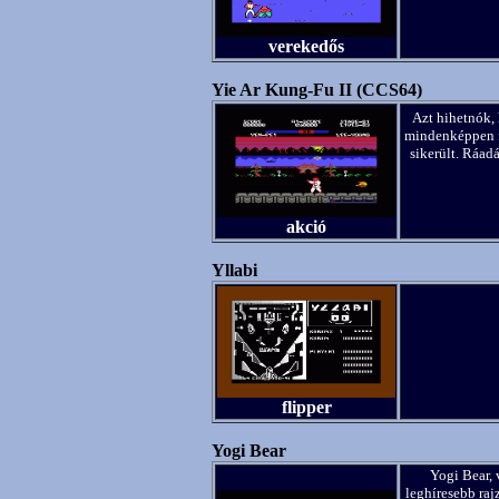
verekedős
Yie Ar Kung-Fu II (CCS64)
Azt hihetnók, 
mindenképpen f
sikerült. Ráad
akció
Yllabi
flipper
Yogi Bear
Yogi Bear, 
leghíresebb raj