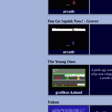
arcade
You Go Squish Now! - Grover
arcade
The Young Ones
A játék egy sor
célja sem világ
a zenék i
grafikus kaland
Yukon