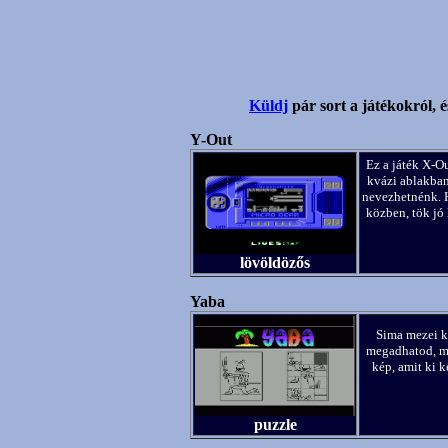
Küldj
pár sort a játékokról, é
Y-Out
Ez a játék X-Ou
kvázi ablakban
nevezhetnénk. 
közben, tök jó
lövöldözős
Yaba
Sima mezei k
megadhatod, mi
kép, amit ki 
puzzle