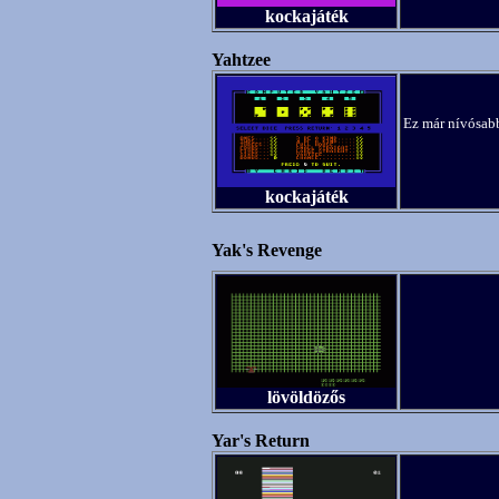
kockajáték
Yahtzee
Ez már nívósabb
kockajáték
Yak's Revenge
lövöldözős
Yar's Return