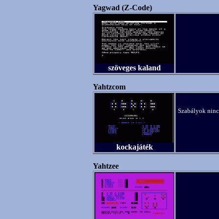
Yagwad (Z-Code)
szöveges kaland
Yahtzcom
Szabályok nincs
kockajáték
Yahtzee