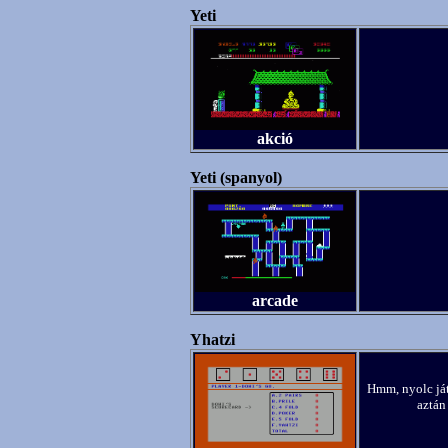
Yeti
akció
Yeti (spanyol)
arcade
Yhatzi
Hmm, nyolc ját
aztán