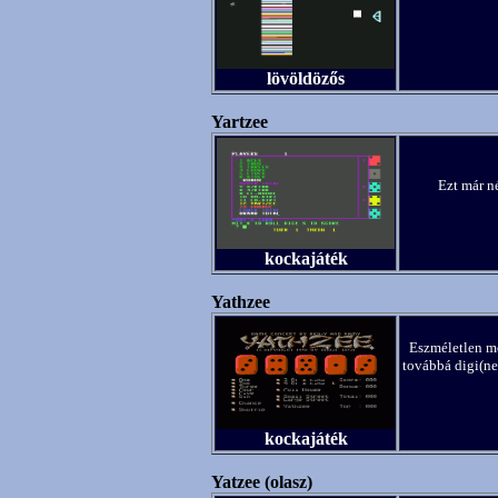
lövöldözős
Yartzee
Ezt már né
kockajáték
Yathzee
Eszméletlen me
továbbá digi(ne
kockajáték
Yatzee (olasz)