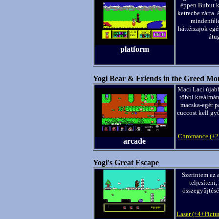
éppen Bubut k
ketrecbe zárta.
mindenféle
háttérzajok egé
átu
platform
Yogi Bear & Friends in the Greed Mo
Maci Laci újab
többi kreálmán
macska-egér p
cuccost kell gyű
Chromance (+2
arcade
Yogi's Great Escape
Szerintem ez a
teljesíteni
összegyűjtésév
Laser (+4+Pictu