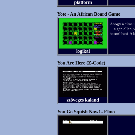
platform
Yote - An African Board Game
Ahogy a címe is
a gép ellen,
hasonlítani. A k
logikai
You Are Here (Z-Code)
szöveges kaland
You Go Squish Now! - Elmo