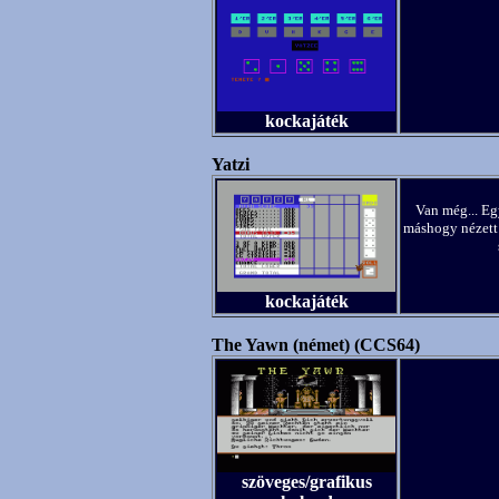
kockajáték
Yatzi
Van még... Eg
máshogy nézett 
kockajáték
The Yawn (német) (CCS64)
szöveges/grafikus