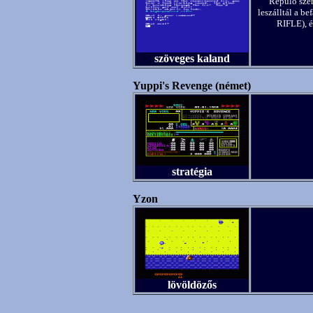
Repülő szer
leszálltál a b
RIFLE), é
szöveges kaland
Yuppi's Revenge (német)
stratégia
Yzon
lövöldözős