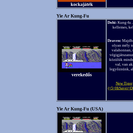
kockajáték
Yie Ar Kung-Fu
Dohi:
Kung-fu. A
kellemes, ke
Draven:
Majdho
olyan mély n
valahonnan, m
végigjátszanun
közülük minden
val, van ak
legyőznünk, a
verekedős
New Tiger
(+5+HiSaver+D
Yie Ar Kung-Fu (USA)