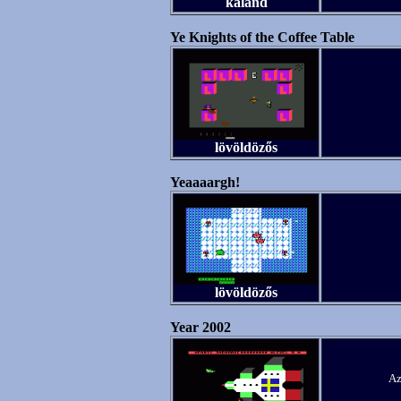
kaland
Ye Knights of the Coffee Table
lövöldözős
Yeaaaargh!
lövöldözős
Year 2002
Az