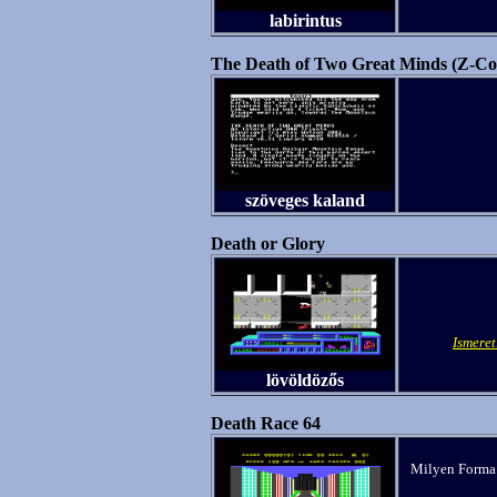
labirintus
The Death of Two Great Minds (Z-Co
szöveges kaland
Death or Glory
Ismere
lövöldözős
Death Race 64
Milyen Forma 1