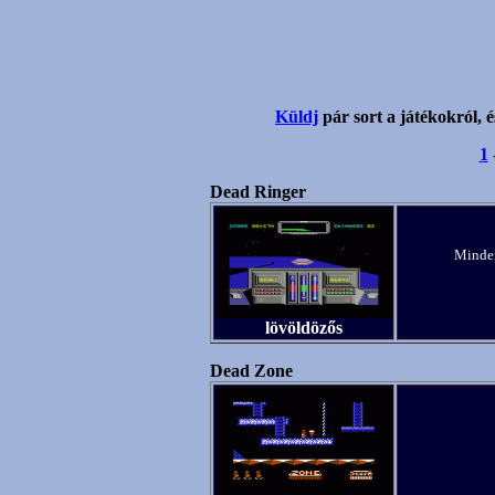
Küldj
pár sort a játékokról, é
1
Dead Ringer
Minden
lövöldözős
Dead Zone