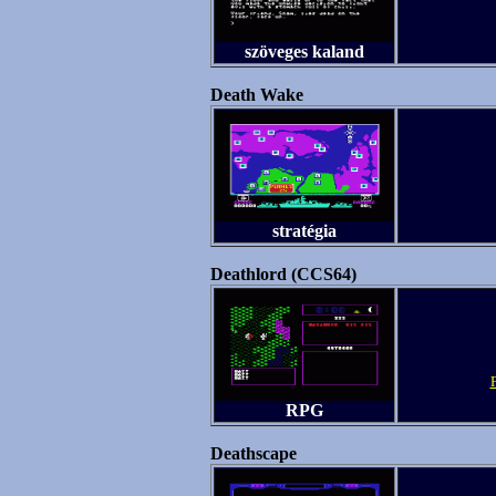
szöveges kaland
Death Wake
stratégia
Deathlord (CCS64)
RPG
Deathscape