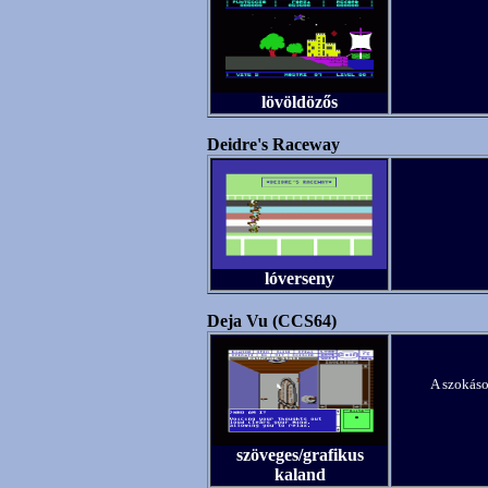
lövöldözős
Deidre's Raceway
lóverseny
Deja Vu (CCS64)
A szokáso
szöveges/grafikus
kaland