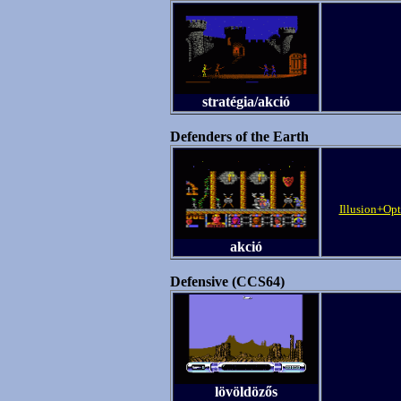
stratégia/akció
Defenders of the Earth
Illusion+Opt
akció
Defensive (CCS64)
lövöldözős