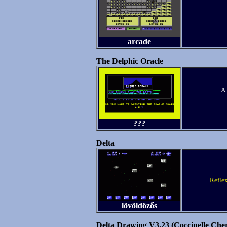
arcade
The Delphic Oracle
A 
???
Delta
Refle
lövöldözős
Delta Drawing V3.23 (Coccinelle Che