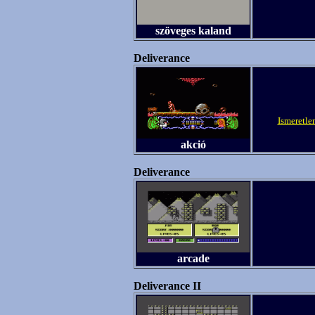
szöveges kaland
Deliverance
Ismeretle
akció
Deliverance
arcade
Deliverance II