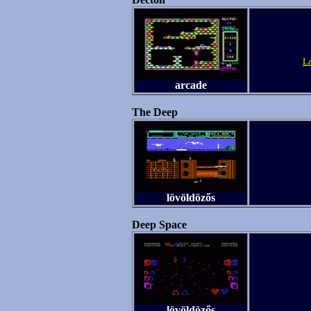
L
arcade
The Deep
lövöldözős
Deep Space
lövöldözős