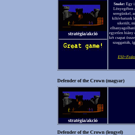
Snake:
Egy i
Lényegében az
seregünkel, a
kihívhatunk l
sikerült, 
elhanyagolható.
egyetlen hiány 
stratégia/akció
két csapat össze
szaggatták, íg
ESI+Feder
Defender of the Crown (magyar)
stratégia/akció
Defender of the Crown (lengyel)