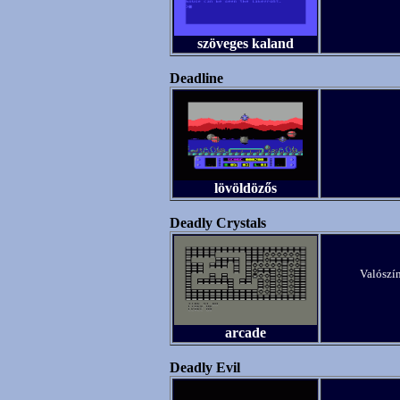
szöveges kaland
Deadline
lövöldözős
Deadly Crystals
Valószín
arcade
Deadly Evil