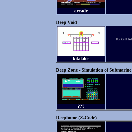
arcade
Deep Void
Ki kell ta
kitalálós
Deep Zone - Simulation of Submarin
???
Deephome (Z-Code)