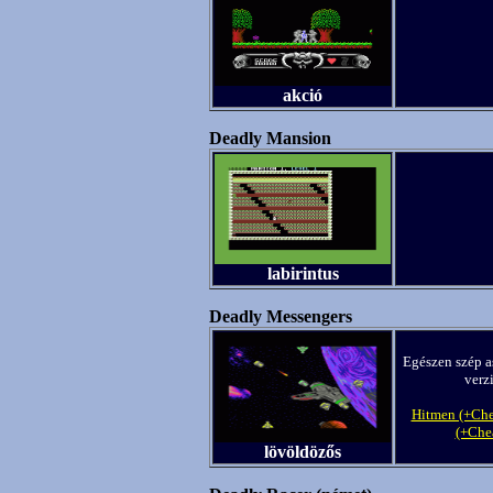
akció
Deadly Mansion
labirintus
Deadly Messengers
Egészen szép as
verzi
Hitmen (+Che
(+Che
lövöldözős