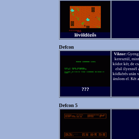
lövöldözős
Defcon
Viktor:
Gyenge
keresztül, min
kódot kér, de c
első ilyenné
kódkérés után 
árulom el. Két
???
Defcon 5