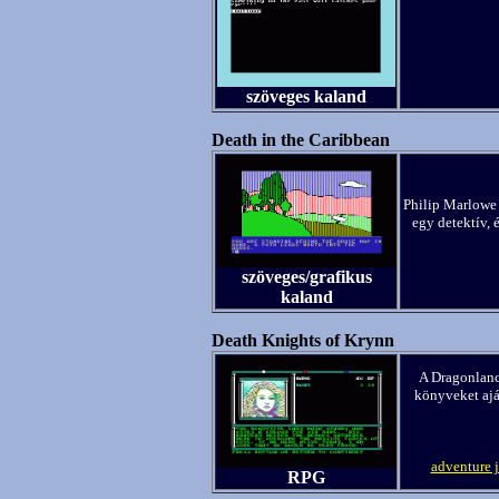
szöveges kaland
Death in the Caribbean
Philip Marlowe 
egy detektív, 
szöveges/grafikus
kaland
Death Knights of Krynn
A Dragonlance
könyveket ajá
adventure 
RPG