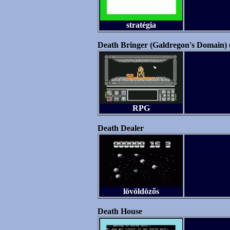
stratégia
Death Bringer (Galdregon's Domain
RPG
Death Dealer
lövöldözős
Death House