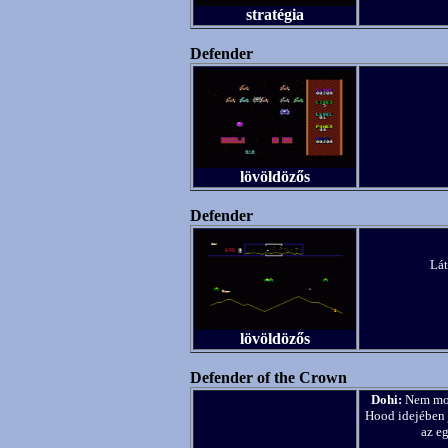
stratégia
Defender
lövöldözős
Defender
Lát
lövöldözős
Defender of the Crown
Dohi:
Nem mond
Hood idejében j
az e