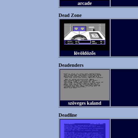
arcade
Dead Zone
lövöldözős
Deadenders
szöveges kaland
Deadline