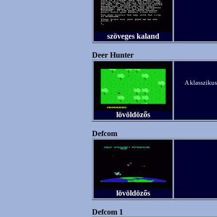
szöveges kaland
Deer Hunter
A klasszikus
lövöldözős
Defcom
lövöldözős
Defcom 1