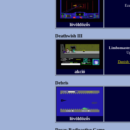
Ezz
lövöldözős
Deathwish III
Limbomaste
Ug
Danish 
akció
Debris
lövöldözős
Decay Radioactive Game