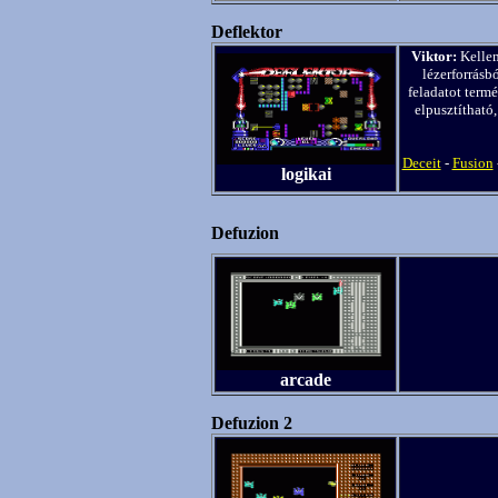
Deflektor
Viktor:
Kellem
lézerforrásb
feladatot term
elpusztítható,
Deceit
-
Fusion
logikai
Defuzion
arcade
Defuzion 2