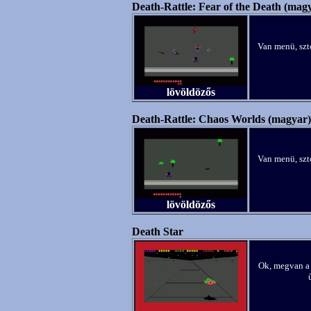
Death-Rattle: Fear of the Death (mag
Van menü, szt
lövöldözős
Death-Rattle: Chaos Worlds (magyar)
Van menü, szt
lövöldözős
Death Star
Ok, megvan a t