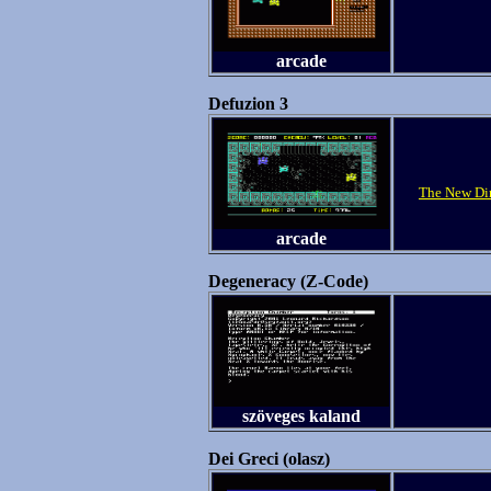
arcade
Defuzion 3
The New Di
arcade
Degeneracy (Z-Code)
szöveges kaland
Dei Greci (olasz)