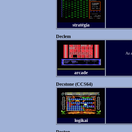
stratégia
Declem
Az a
arcade
Decstone (CCS64)
logikai
Decton