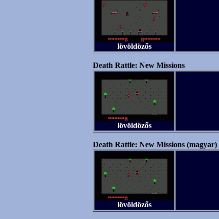
lövöldözős
Death Rattle: New Missions
lövöldözős
Death Rattle: New Missions (magyar)
lövöldözős