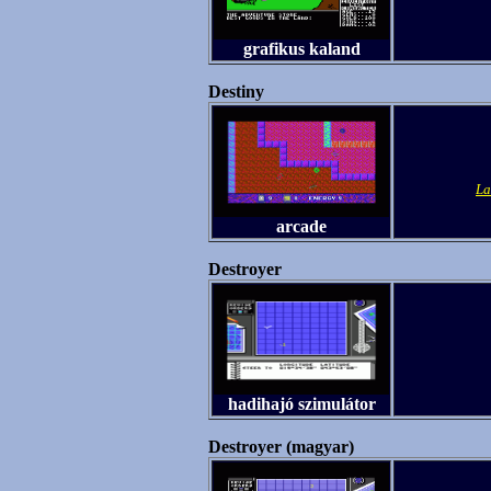
grafikus kaland
Destiny
La
arcade
Destroyer
hadihajó szimulátor
Destroyer (magyar)