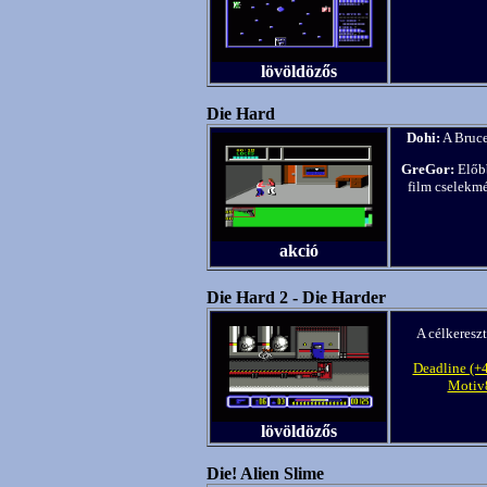
lövöldözős
Die Hard
Dohi:
A Bruce 
GreGor:
Előbb
film cselekmé
akció
Die Hard 2 - Die Harder
A célkereszt
Deadline (+4
Motiv
lövöldözős
Die! Alien Slime