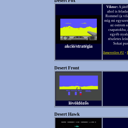
Desert Fox
Viktor:
A játé
ahol is fela
Rommel (a vilá
míg mi egyszem 
az ostrom 
csapatokba,
egyéb nyal
részletes leí
Sokat pus
akció/stratégia
Ismeretlen #1
-
Desert Front
lövöldözős
Desert Hawk