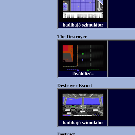
hadihajó szimulátor
The Destroyer
lövöldözős
Destroyer Escort
hadihajó szimulátor
Destruct