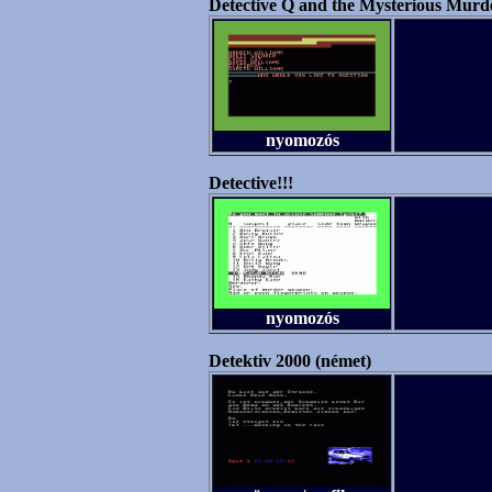
Detective Q and the Mysterious Murd
nyomozós
Detective!!!
nyomozós
Detektiv 2000 (német)