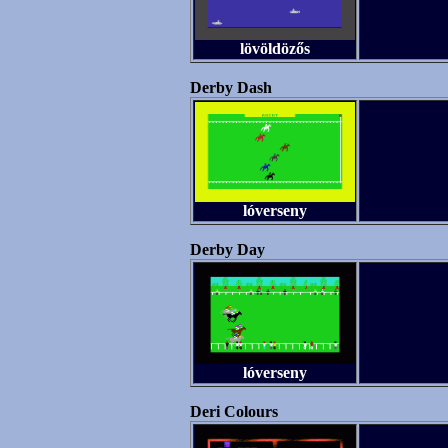
lövöldözős
Derby Dash
lóverseny
Derby Day
lóverseny
Deri Colours