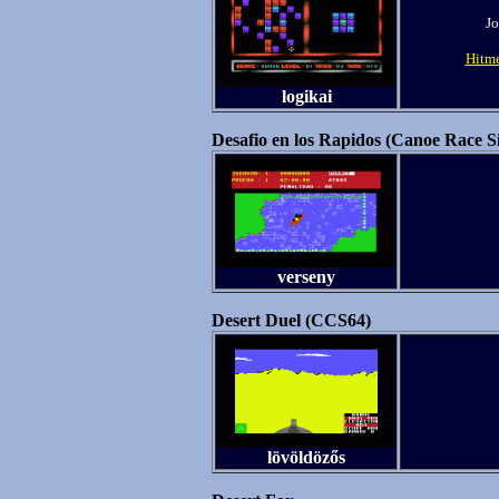
Jo
Hitme
logikai
Desafio en los Rapidos (Canoe Race S
verseny
Desert Duel (CCS64)
lövöldözős