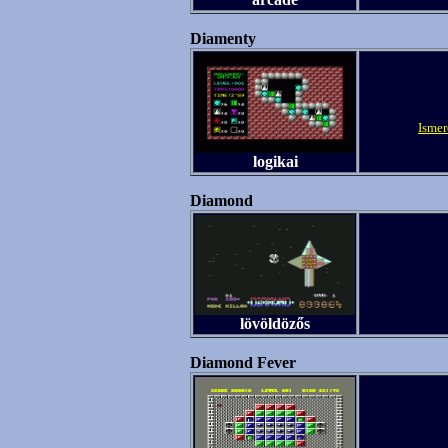
Diamenty
Ismer
logikai
Diamond
lövöldözős
Diamond Fever