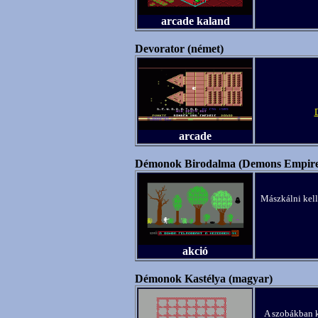
arcade kaland
Devorator (német)
arcade
Démonok Birodalma (Demons Empire
Mászkálni kell
akció
Démonok Kastélya (magyar)
A szobákban k