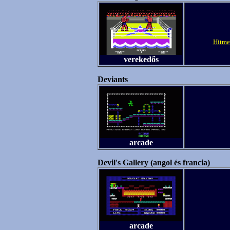
Hitme
verekedős
Deviants
arcade
Devil's Gallery (angol és francia)
arcade