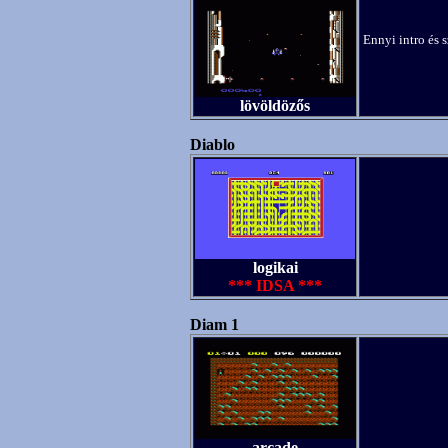
Ennyi intro és 
lövöldözős
Diablo
logikai
*** IDSA ***
Diam 1
arcade