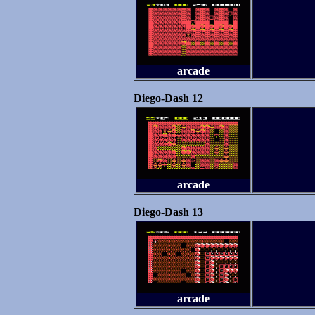
arcade
Diego-Dash 12
arcade
Diego-Dash 13
arcade