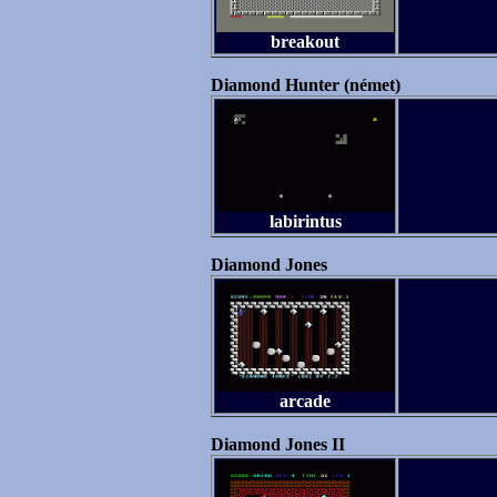
breakout
Diamond Hunter (német)
labirintus
Diamond Jones
arcade
Diamond Jones II