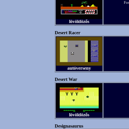
For
lövöldözős
Desert Racer
autóverseny
Desert War
lövöldözős
Designasaurus