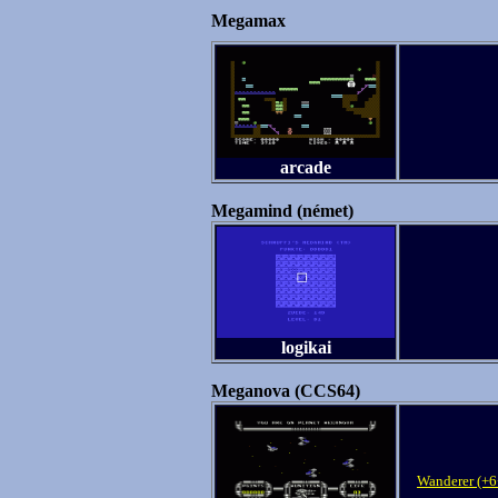
Megamax
arcade
Megamind (német)
logikai
Meganova (CCS64)
Wanderer (+6