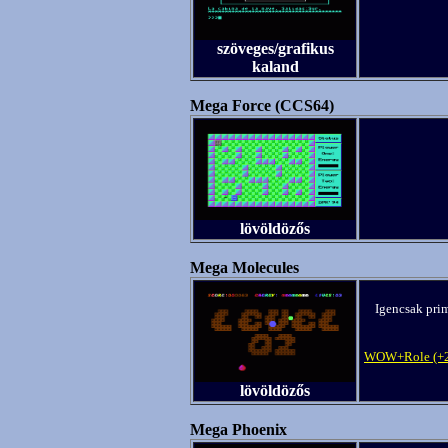
szöveges/grafikus
kaland
Mega Force (CCS64)
lövöldözős
Mega Molecules
Igencsak prim
WOW+Role (+2
lövöldözős
Mega Phoenix