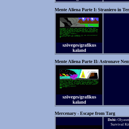
Mente Aliena Parte I: Straniero in Ter
szöveges/grafikus
kaland
Mente Aliena Parte II: Astronave Nemi
szöveges/grafikus
kaland
Mercenary - Escape from Targ
Dohi:
Olyasmi
Survival Ki