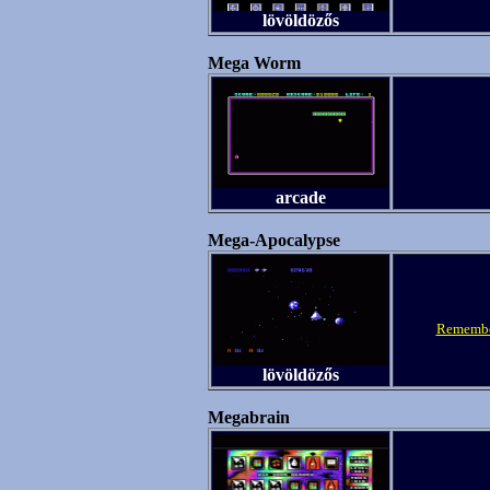
lövöldözős
Mega Worm
arcade
Mega-Apocalypse
Remembe
lövöldözős
Megabrain