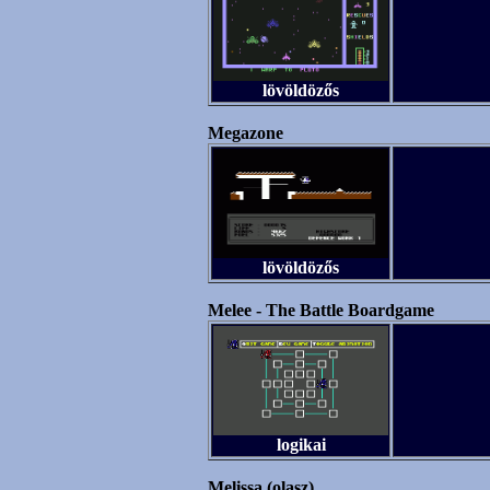
lövöldözős
Megazone
lövöldözős
Melee - The Battle Boardgame
logikai
Melissa (olasz)