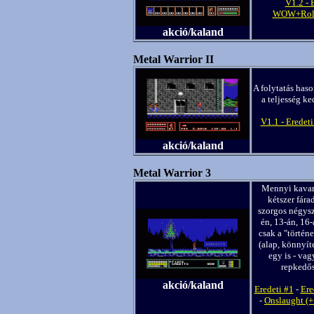
V1.2 - 
WOW+Role+
akció/kaland
Metal Warrior II
A folytatás haso
a teljesség k
V1.1 - Eredeti
akció/kaland
Metal Warrior 3
Mennyi kavarás
kétszer fára
szorgos négysz
én, 13-án, 16-
csak a "történ
(alap, könnyít
egy is - vag
repkedős
akció/kaland
Eredeti #1
-
Ere
-
Onslaught (