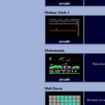
arcade
Melmac Dash 3
arcade
Melonmania
Dinnyéket
arcade
Melt Down
Richard cucca