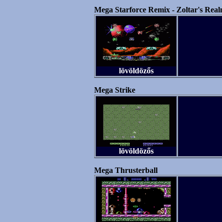
Mega Starforce Remix - Zoltar's Rea
lövöldözős
Mega Strike
lövöldözős
Mega Thrusterball