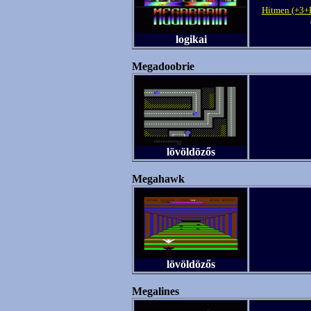
Hitmen (+3+
logikai
Megadoobrie
lövöldözős
Megahawk
lövöldözős
Megalines