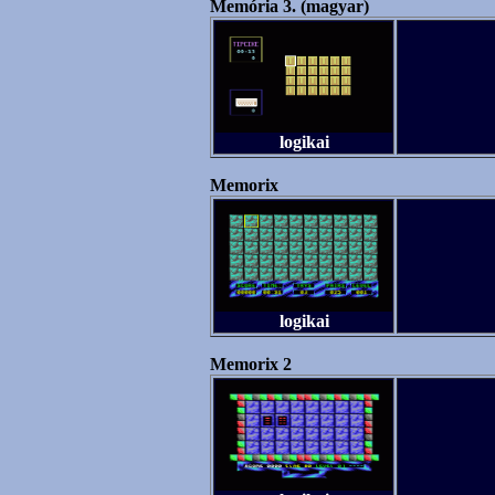
Memória 3. (magyar)
logikai
Memorix
logikai
Memorix 2