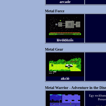
arcade
Metal Force
lövöldözős
Metal Gear
akció
Metal Warrior - Adventure in the Dis
Egy rockbanda
Persze