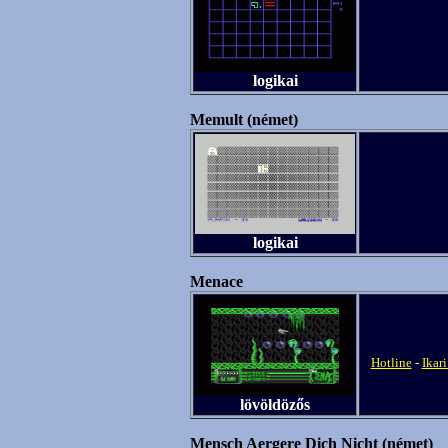
logikai
Memult (német)
logikai
Menace
Hotline
-
Ikari
lövöldözős
Mensch Aergere Dich Nicht (német)