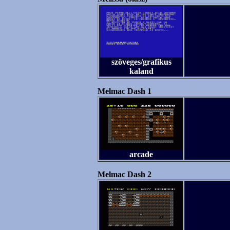
szöveges/grafikus
kaland
Melmac Dash 1
arcade
Melmac Dash 2