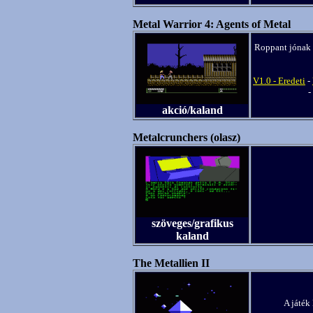
Metal Warrior 4: Agents of Metal
Roppant jónak 
V1.0 - Eredeti
-
-
akció/kaland
Metalcrunchers (olasz)
szöveges/grafikus
kaland
The Metallien II
A játék