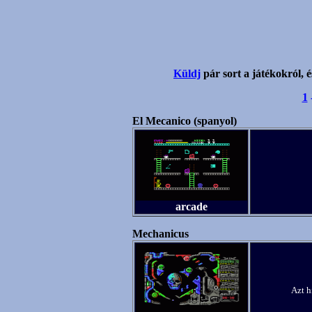
Küldj
pár sort a játékokról, é
1
El Mecanico (spanyol)
arcade
Mechanicus
Azt h