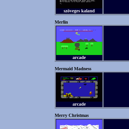
szöveges kaland
Merlin
arcade
Mermaid Madness
arcade
Merry Christmas