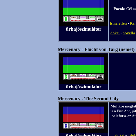
Pocok:
Cél az
Ismeretlen
-
Kar
űrhajószimulátor
doksi
-
novella
Mercenary - Flucht von Targ (német)
űrhajószimulátor
Mercenary - The Second City
Múltkor megláto
is a Fire Ant, j
belefutsz az A
doksi
-
infó
űrhajószimulátor