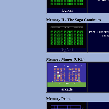
azt össz
logikai
Memory II - The Saga Continues
Pocok:
Érdekess
benne
logikai
Memory Manor (CRT)
arcade
Memory Prime