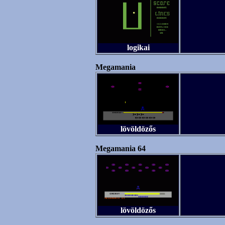
logikai
Megamania
lövöldözős
Megamania 64
lövöldözős