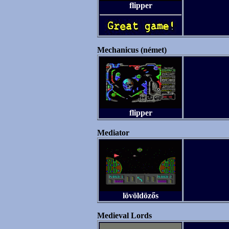
flipper
Mechanicus (német)
flipper
Mediator
lövöldözős
Medieval Lords