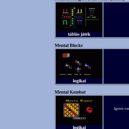
táblás játék
Mental Blocks
logikai
Mental Kombat
Igenis va
logikai