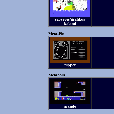
szöveges/grafikus
kaland
Meta-Pin
flipper
Metabolis
arcade