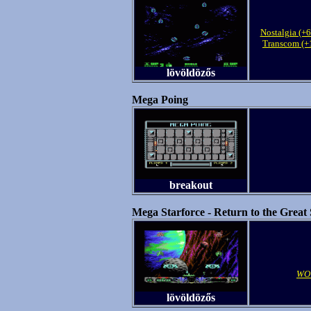
Nostalgia (+
Transcom (+
lövöldözős
Mega Poing
breakout
Mega Starforce - Return to the Great 
WO
lövöldözős