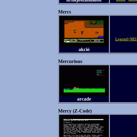
Mercs
Legend+NEI 
akció
Mercurious
arcade
Mercy (Z-Code)