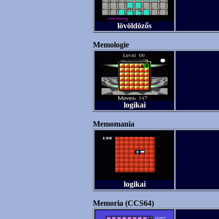
lövöldözős
Memologie
logikai
Memomania
logikai
Memoria (CCS64)