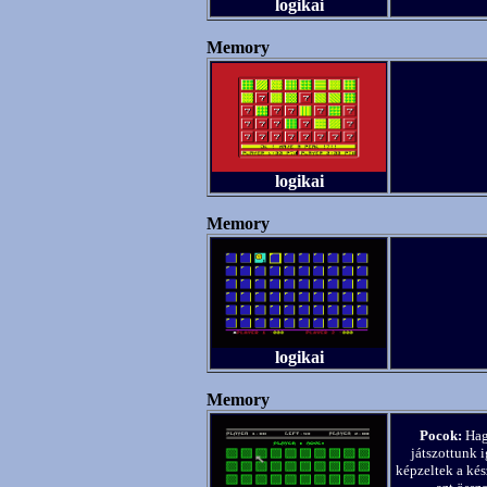
logikai
Memory
logikai
Memory
logikai
Memory
Pocok:
Hag
játszottunk 
képzeltek a kés