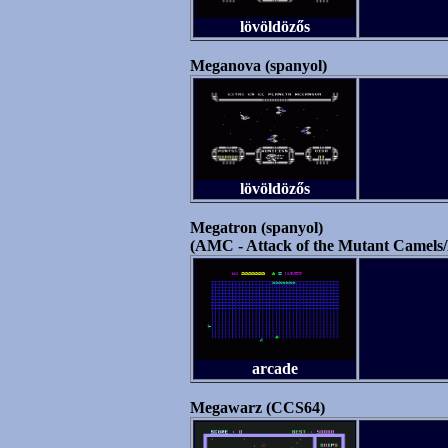
lövöldözős
Meganova (spanyol)
lövöldözős
Megatron (spanyol)
(AMC - Attack of the Mutant Camels
arcade
Megawarz (CCS64)