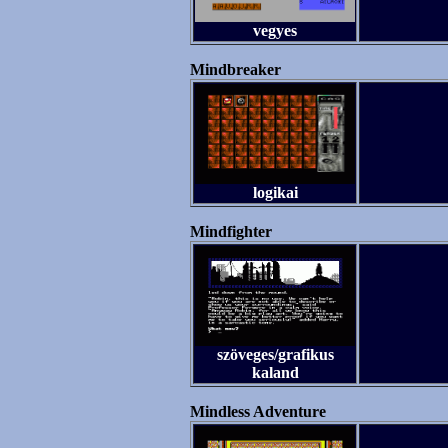
vegyes
Mindbreaker
logikai
Mindfighter
szöveges/grafikus
kaland
Mindless Adventure