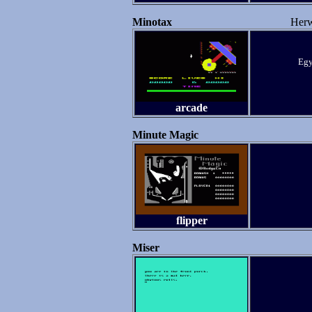
Minotax
Herw
Egy
arcade
Minute Magic
flipper
Miser