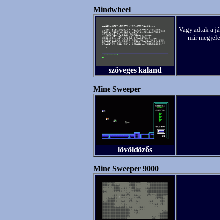
Mindwheel
Vagy adtak a já
már megjelen
szöveges kaland
Mine Sweeper
lövöldözős
Mine Sweeper 9000