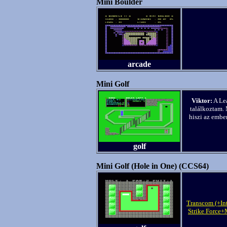
Mini Boulder
arcade
Mini Golf
Viktor:
A Lea
találkoztam. 
hiszi az ember
golf
Mini Golf (Hole in One) (CCS64)
Transcom (+Int
Strike Force