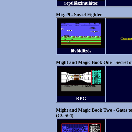
repülőszimulátor
Mig-29 - Soviet Fighter
Commo
lövöldözős
Might and Magic Book One - Secret o
RPG
Might and Magic Book Two - Gates t
(CCS64)