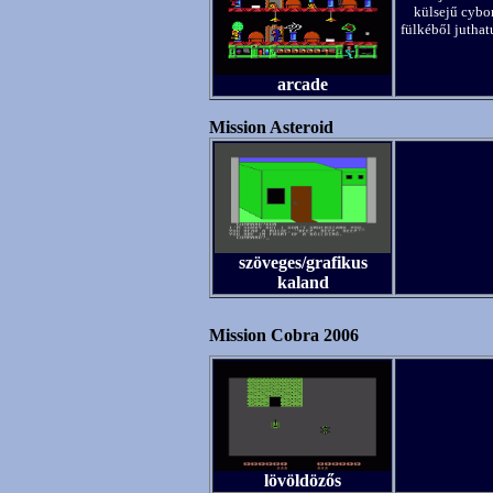
külsejű cybo
fülkéből juthat
arcade
Mission Asteroid
szöveges/grafikus
kaland
Mission Cobra 2006
lövöldözős