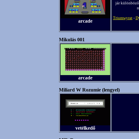
jár különböző
m
Triumwyrat
-
D
arcade
Mikulás 001
arcade
Miliard W Rozumie (lengyel)
vetélkedő