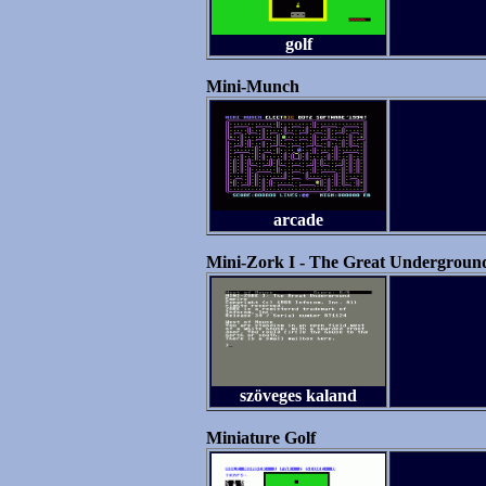
golf
Mini-Munch
arcade
Mini-Zork I - The Great Undergroun
szöveges kaland
Miniature Golf