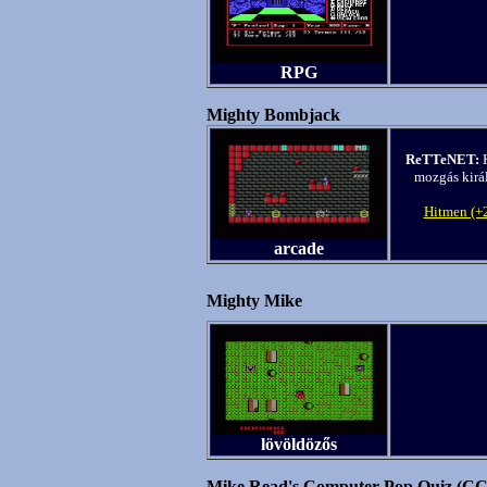
RPG
Mighty Bombjack
ReTTeNET:
K
mozgás kirá
Hitmen (+2
arcade
Mighty Mike
lövöldözős
Mike Read's Computer Pop Quiz (CC