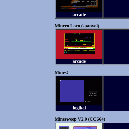
arcade
Minero Loco (spanyol)
arcade
Mines!
logikai
Minesweep V2.0 (CCS64)