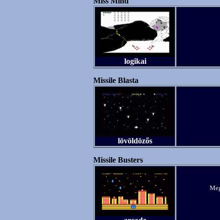
Miss Mind
logikai
Missile Blasta
lövöldözős
Missile Busters
Meg