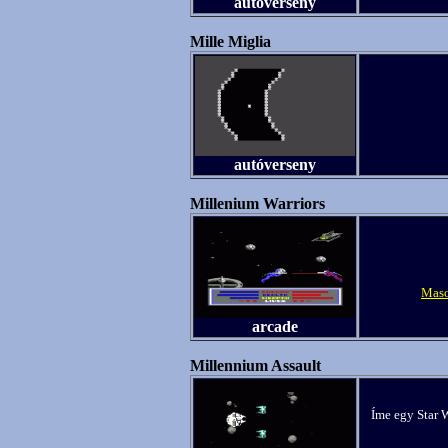
autóverseny
Mille Miglia
autóverseny
Millenium Warriors
Maso
arcade
Millennium Assault
Íme egy Star W