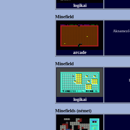
logikai
Minefield
Aknamező. 
arcade
Minefield
logikai
Minefields (német)