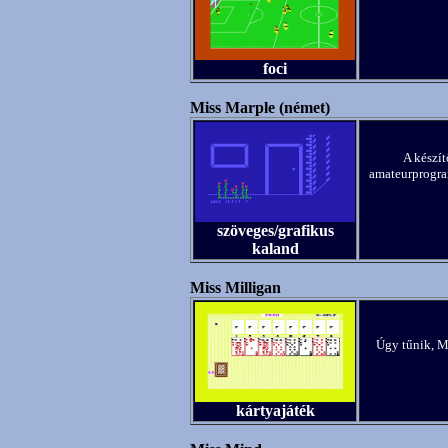
foci
Miss Marple (német)
A készít
amateurprogram
szöveges/grafikus
kaland
Miss Milligan
Úgy tűnik, Ma
kártyajáték