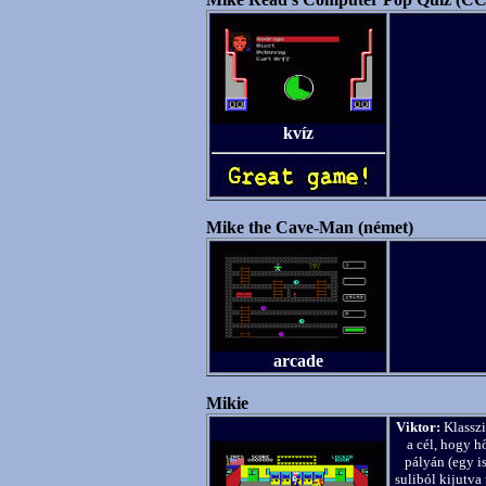
kvíz
Mike the Cave-Man (német)
arcade
Mikie
Viktor:
Klasszi
a cél, hogy h
pályán (egy i
suliból kijutva