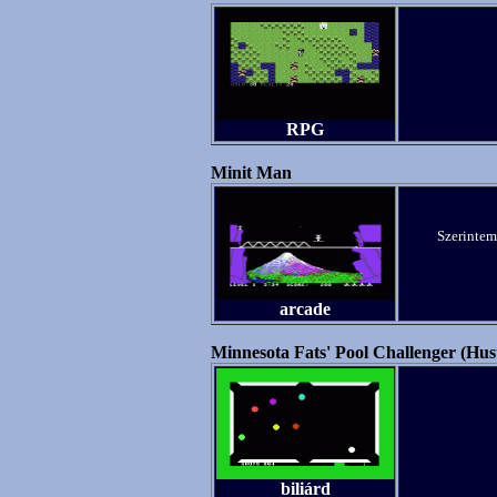
RPG
Minit Man
Szerintem 
arcade
Minnesota Fats' Pool Challenger (Hus
biliárd