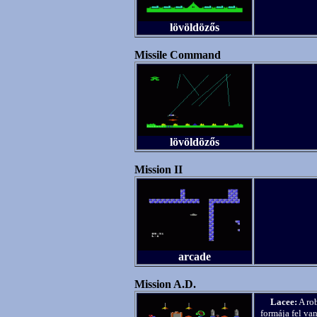
lövöldözős
Missile Command
lövöldözős
Mission II
arcade
Mission A.D.
Lacee:
A rob
formája fel va