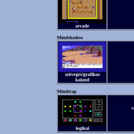
arcade
Mindshadow
szöveges/grafikus
kaland
Mindtrap
N
logikai