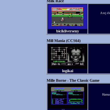
Milk Race
A tej él
bicikliverseny
Mill Mania (CCS64)
logikai
Mille Borne - The Classic Game
Hamar