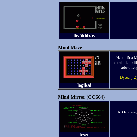
lövöldözős
Mind Maze
Hasonlít a M
darabok a kli
adott hel
Dytec (+2
logikai
Mind Mirror (CCS64)
Azt hiszem,
teszt