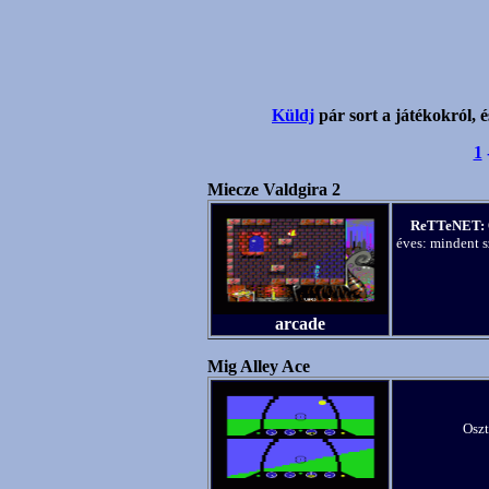
Küldj
pár sort a játékokról, é
1
Miecze Valdgira 2
ReTTeNET:
éves: mindent s
arcade
Mig Alley Ace
Oszt