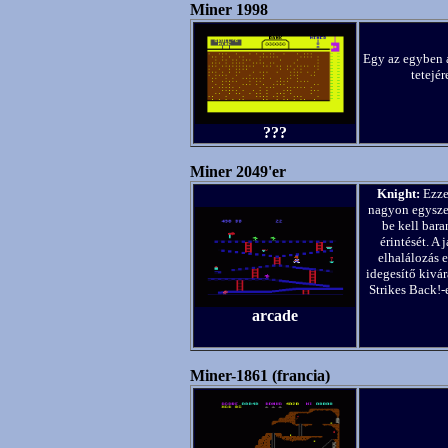
Miner 1998
Egy az egyben a
tetejér
???
Miner 2049'er
Knight:
Ezzel
nagyon egyszer
be kell bar
érintését. A
elhalálozás e
idegesítő kivár
Strikes Back!-
arcade
Miner-1861 (francia)