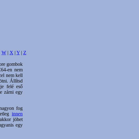
|
W
|
X
|
Y
|
Z
tore gombok
 C64-en nem
zel nem kell
tni. Állítsd
je felé eső
re zárni egy
 nagyon fog
setleg
innen
 akkor jöhet
ugyanis egy