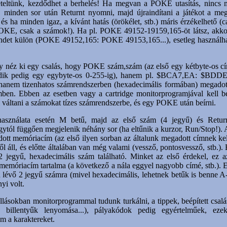
eteltünk, kezdődhet a berhelés! Ha megvan a POKE utasítás, nincs 
i, minden sor után Returnt nyomni, majd újraindítani a játékot a me
 és ha minden igaz, a kívánt hatás (örökélet, stb.) máris érzékelhető (c
OKE, csak a számok!). Ha pl. POKE 49152-19159,165-öt látsz, akko
mindet külön (POKE 49152,165: POKE 49153,165...), esetleg használ
 néz ki egy csalás, hogy POKE szám,szám (az első egy kétbyte-os c
odik pedig egy egybyte-os 0-255-ig), hanem pl. $BCA7,EA: $BDDE
 hanem tizenhatos számrendszerben (hexadecimális formában) megadott 
mben. Ebben az esetben vagy a cartridge monitorprogramjával kell be
l váltani a számokat tízes számrendszerbe, és egy POKE után beírni.
használata esetén M betű, majd az első szám (4 jegyű) és Retu
ytól függően megjelenik néhány sor (ha eltűnik a kurzor, Run/Stop!). 
ott memóriacím (az első ilyen sorban az általunk megadott címnek kell
ől áll, és előtte általában van még valami (vessző, pontosvessző, stb.).
2 jegyű, hexadecimális szám található. Minket az első érdekel, ez a
 memóriacím tartalma (a következő a nála eggyel nagyobb címé, stb.). Ez
 lévő 2 jegyű számra (mivel hexadecimális, lehetnek betűk is benne A
yi volt.
llásokban monitorprogrammal tudunk turkálni, a tippek, beépített csal
, billentyűk lenyomása...), pályakódok pedig egyértelműek, ez
m a karaktereket.