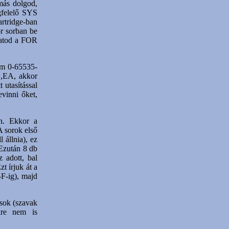
más dolgod,
gfelelő SYS
artridge-ban
r sorban be
hatod a FOR
ím 0-65535-
,EA, akkor
utasítással
vinni őket,
rn. Ekkor a
A sorok első
 állnia), ez
 Ezután 8 db
z adott, bal
t írjuk át a
-F-ig), majd
ások (szavak
ekre nem is