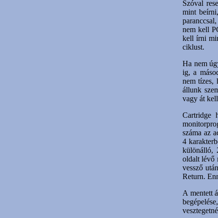
Szóval res
mint beírn
paranccsal,
nem kell P
kell írni 
ciklust.
Ha nem úgy
ig, a más
nem tízes,
állunk sze
vagy át kel
Cartridge 
monitorprog
száma az ad
4 karakterb
különálló, 
oldalt lévő
vessző után
Return. Enn
A mentett á
begépelése
vesztegetné