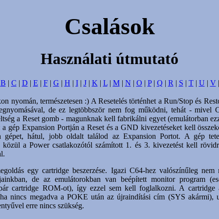
Csalások
Használati útmutató
|
B
|
C
|
D
|
E
|
F
|
G
|
H
|
I
|
J
|
K
|
L
|
M
|
N
|
O
|
P
|
Q
|
R
|
S
|
T
|
U
|
V
kon nyomán, természetesen :) A Resetelés történhet a Run/Stop és Res
egnyomásával, de ez legtöbbször nem fog működni, tehát - mivel
eltség a Reset gomb - magunknak kell fabrikálni egyet (emulátorban ez
): a gép Expansion Portján a Reset és a GND kivezetéseket kell összekö
a gépet, hátul, jobb oldalt találod az Expansion Portot. A gép tete
 közül a Power csatlakozótól számított 1. és 3. kivezetést kell rövid
l.
goldás egy cartridge beszerzése. Igazi C64-hez valószínűleg nem
ainkban, de az emulátorokban van beépített monitor program (e
 pár cartridge ROM-ot), így ezzel sem kell foglalkozni. A cartridge
, ha nincs megadva a POKE után az újraindítási cím (SYS akármi), 
entyűvel erre nincs szükség.