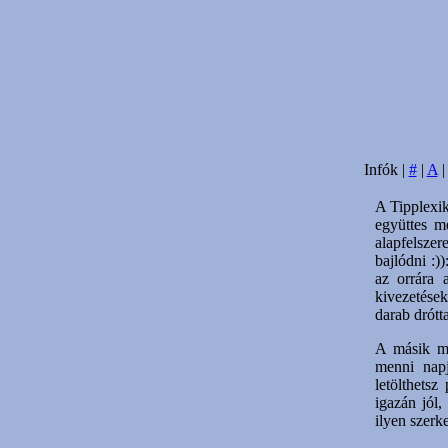
Infók |
#
|
A
A Tipplexi
együttes m
alapfelszer
bajlódni :)
az orrára 
kivezetések
darab drótta
A másik me
menni napj
letölthetsz
igazán jól
ilyen szerk