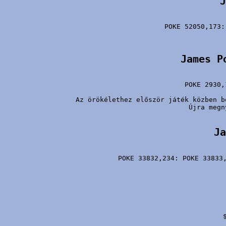
J
POKE 52050,173:
James P
POKE 2930,
Az örökélethez először játék közben b
Újra megn
Ja
POKE 33832,234: POKE 33833,