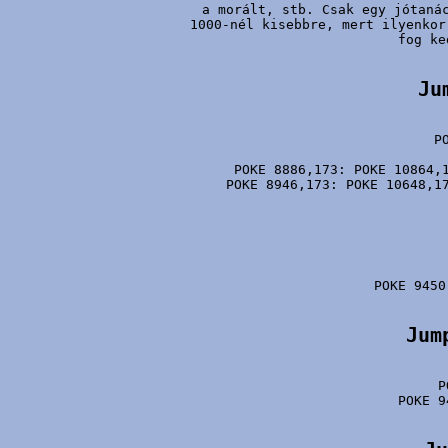
a morált, stb. Csak egy jótanác
1000-nél kisebbre, mert ilyenkor
fog ke
Ju
P
POKE 8886,173: POKE 10864,1
POKE 8946,173: POKE 10648,17
POKE 9450
Jum
P
POKE 9