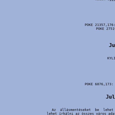
POKE 21357,176:
POKE 2751
Ju
KYL
POKE 6076,173: 
Jul
Az  állásmentéseket  be  lehet 
lehet írkálni az összes város ada